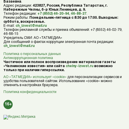
Базаевна
.
Адрес редакции:
423827, Россия, Республика Татарстан, г.
Набережные Челны, б-р Юных Ленинцев, д. 9.
Телефон редакции:
+7 (8552) 46-20-94
,
46-88-27
.
Режим работы:
Понедельник–пятница с 8:30 до 17:00. Выходные:
суббота, воскресенье.
E-mail:
ch_izvest@mail.ru
Телефон рекламной службы и приема объявлений: +7 (8552) 46-02-79,
46-88-15
Учредитель СМИ: АО «ТАТМЕДИА»
Для сообщений о фактах коррупции электронная почта редакции:
ch_izvest@mail.ru
Политика о персональных данных
Антикоррупционная политика
Частичное или полное воспроизведение материалов газеты
«Челнинские известия» или сайта
chelny-izvest.ru
возможно
только при наличии гиперссылки.
АО «ТАТМЕДИА» использует «cookie»
для персонализации сервисов и
удобства пользователей сайтом. Использование «cookie» можно
отменить в настройках браузера.
Политика конфиденциальности
16+