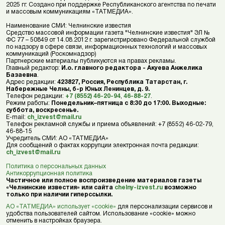
2025 гг. Создано при поддержке Республиканского агентства по печати
и массовым коммуникациям «ТАТМЕДИА».
Наименование СМИ: Челнинские известия
Средство массовой информации газета "Челнинские известия" ЭЛ №
ФС 77 – 50849 от 14.08.2012 г. зарегистрировано Федеральной службой
по надзору в сфере связи, информационных технологий и массовых
коммуникаций (Роскомнадзор)
Партнерские материалы публикуются на правах рекламы.
Главный редактор:
И.о. главного редактора - Акуева Анжелика
Базаевна
.
Адрес редакции:
423827, Россия, Республика Татарстан, г.
Набережные Челны, б-р Юных Ленинцев, д. 9.
Телефон редакции:
+7 (8552) 46-20-94
,
46-88-27
.
Режим работы:
Понедельник–пятница с 8:30 до 17:00. Выходные:
суббота, воскресенье.
E-mail:
ch_izvest@mail.ru
Телефон рекламной службы и приема объявлений: +7 (8552) 46-02-79,
46-88-15
Учредитель СМИ: АО «ТАТМЕДИА»
Для сообщений о фактах коррупции электронная почта редакции:
ch_izvest@mail.ru
Политика о персональных данных
Антикоррупционная политика
Частичное или полное воспроизведение материалов газеты
«Челнинские известия» или сайта
chelny-izvest.ru
возможно
только при наличии гиперссылки.
АО «ТАТМЕДИА» использует «cookie»
для персонализации сервисов и
удобства пользователей сайтом. Использование «cookie» можно
отменить в настройках браузера.