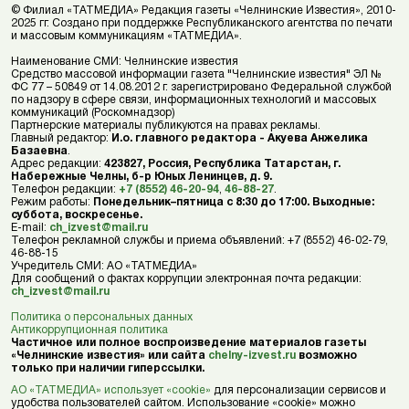
© Филиал «ТАТМЕДИА» Редакция газеты «Челнинские Известия», 2010-
2025 гг. Создано при поддержке Республиканского агентства по печати
и массовым коммуникациям «ТАТМЕДИА».
Наименование СМИ: Челнинские известия
Средство массовой информации газета "Челнинские известия" ЭЛ №
ФС 77 – 50849 от 14.08.2012 г. зарегистрировано Федеральной службой
по надзору в сфере связи, информационных технологий и массовых
коммуникаций (Роскомнадзор)
Партнерские материалы публикуются на правах рекламы.
Главный редактор:
И.о. главного редактора - Акуева Анжелика
Базаевна
.
Адрес редакции:
423827, Россия, Республика Татарстан, г.
Набережные Челны, б-р Юных Ленинцев, д. 9.
Телефон редакции:
+7 (8552) 46-20-94
,
46-88-27
.
Режим работы:
Понедельник–пятница с 8:30 до 17:00. Выходные:
суббота, воскресенье.
E-mail:
ch_izvest@mail.ru
Телефон рекламной службы и приема объявлений: +7 (8552) 46-02-79,
46-88-15
Учредитель СМИ: АО «ТАТМЕДИА»
Для сообщений о фактах коррупции электронная почта редакции:
ch_izvest@mail.ru
Политика о персональных данных
Антикоррупционная политика
Частичное или полное воспроизведение материалов газеты
«Челнинские известия» или сайта
chelny-izvest.ru
возможно
только при наличии гиперссылки.
АО «ТАТМЕДИА» использует «cookie»
для персонализации сервисов и
удобства пользователей сайтом. Использование «cookie» можно