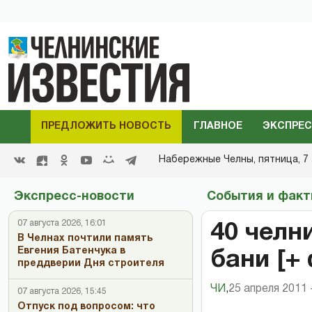
ПРЕДЛОЖИТЬ НОВОСТЬ
ГЛАВНОЕ
ЭКСПРЕС
Набережные Челны,
пятница, 7 
Экспресс-новости
События и фак
07 августа 2026, 16:01
40 челн
В Челнах почтили память
Евгения Батенчука в
бани [+
преддверии Дня строителя
ЧИ
,
25 апреля 2011 
07 августа 2026, 15:45
Отпуск под вопросом: что