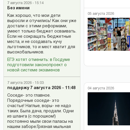
7 августа 2026 - 15:14
Без имени
05 августа 2026
Как хорошо, что мои дети
выросли и отучились! Как они уже
достали с этими реформами,
умеют только бюджет осваивать.
Если не сокращать бюджетные
места, и не создавать кучу
льготников, то и мест хватит для
высокобальников.
ЕГЭ хотят отменить: в Госдуме
подготовили законопроект о
новой системе экзаменов
7 августа 2026 - 15:03
поддержу 7 августа 2026 - 11:48
04 августа 2026
Соседи- это главное.
Порядочные соседи- это
счастье! Наглые, воры- не надо
таких. Была дача, продали. Одни
из шланга (с порошком!)
постоянно мыли свои паласы на
нашем заборе.Грязная мыльная