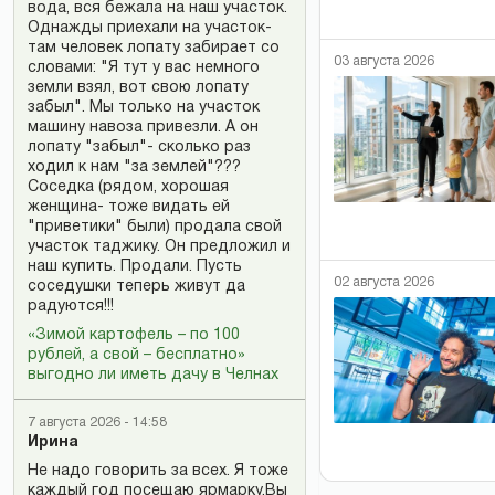
вода, вся бежала на наш участок.
Однажды приехали на участок-
там человек лопату забирает со
03 августа 2026
словами: "Я тут у вас немного
земли взял, вот свою лопату
забыл". Мы только на участок
машину навоза привезли. А он
лопату "забыл"- сколько раз
ходил к нам "за землей"???
Соседка (рядом, хорошая
женщина- тоже видать ей
"приветики" были) продала свой
участок таджику. Он предложил и
наш купить. Продали. Пусть
02 августа 2026
соседушки теперь живут да
радуются!!!
«Зимой картофель – по 100
рублей, а свой – бесплатно»
выгодно ли иметь дачу в Челнах
7 августа 2026 - 14:58
Ирина
Не надо говорить за всех. Я тоже
каждый год посещаю ярмарку.Вы