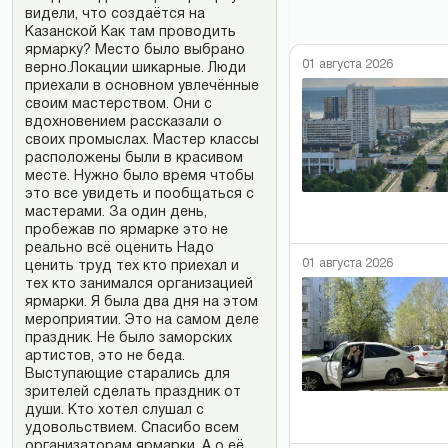
видели, что создаётся на
Казанской Как там проводить
ярмарку? Место было выбрано
01 августа 2026
верно.Локации шикарные. Люди
приехали в основном увлечённые
своим мастерством. Они с
вдохновением рассказали о
своих промыслах. Мастер классы
расположены были в красивом
месте. Нужно было время чтобы
это все увидеть и пообщаться с
мастерами. За один день,
пробежав по ярмарке это не
реально всё оценить Надо
01 августа 2026
ценить труд тех кто приехал и
тех кто занимался организацией
ярмарки. Я была два дня на этом
мероприятии. Это на самом деле
праздник. Не было заморских
артистов, это не беда.
Выступающие старались для
зрителей сделать праздник от
души. Кто хотел слушал с
удовольствием. Спасибо всем
организаторам ярмарки. А о её