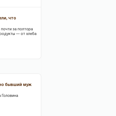
или, что
 почти за полтора
продукты — от хлеба
 но бывший муж
 Головина