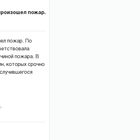
 произошел пожар.
шел пожар. По
тветствовала
ичиной пожара. В
н, которых срочно
 случившегося
и
.