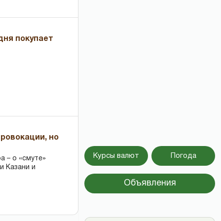
дня покупает
провокации, но
Курсы валют
Погода
 – о «смуте»
и Казани и
Объявления