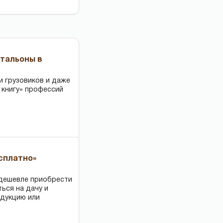
чтальоны в
и грузовиков и даже
 книгу» профессий
есплатно»
 дешевле приобрести
ться на дачу и
одукцию или