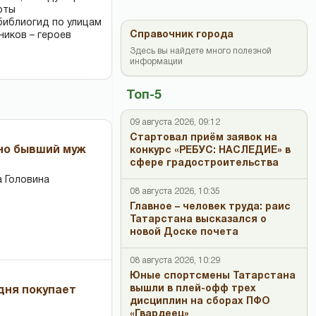
оты
библиогид по улицам
Справочник города
ников – героев
Здесь вы найдете много полезной
информации
Топ-5
09 августа 2026, 09:12
Стартовал приём заявок на
 но бывший муж
конкурс «РЕБУС: НАСЛЕДИЕ» в
сфере градостроительства
 Головина
08 августа 2026, 10:35
Главное – человек труда: раис
Татарстана высказался о
новой Доске почета
08 августа 2026, 10:29
Юные спортсмены Татарстана
вышли в плей-офф трех
дня покупает
дисциплин на сборах ПФО
«Гвардеец»