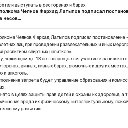
полкома Челнов Фархад Латыпов подписал постано
 несов...
олкома Челнов Фархад Латыпов подписал постановление 
летних лиц при проведении развлекательных и иных меропр
 распитием спиртных напитков».
у, челнинцам до 18 лет запрещается участие в развлекат
торанах, винных, пивных барах, рюмочных и других местах,
о и алкоголь.
полнение запрета будет управление образования и комисс
их.
нято в целях защиты прав детей и охраны их здоровья, а 
ичинения вреда их физическому, интеллектуальному, психи
твенному развитию.