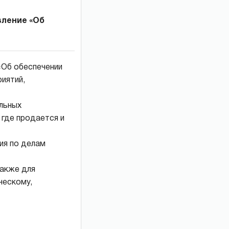
вление «Об
«Об обеспечении
иятий,
ельных
 где продается и
ия по делам
также для
ческому,