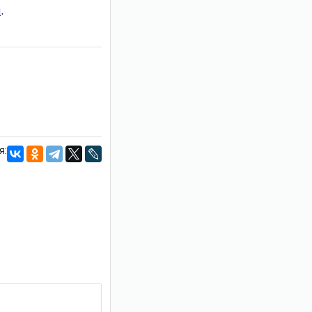
и
.
я: