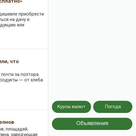
есплатно»
 дешевле приобрести
ться на дачу и
одукцию или
или, что
 почти за полтора
продукты — от хлеба
Курсы валют
Погода
Челнов
Объявления
ов, площадей,
ллина, заведующая