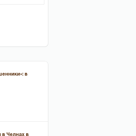
енники»: в
 в Челнах в