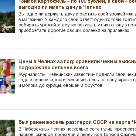
«Зимой картофель – по 100 рублей, а свой – б
выгодно ли иметь дачу в Челнах
Выгодно ли держать дачу и растить свой урожай или
в магазине? У каждого свой ответ: одни готовы трати
собирать урожай, а другие покупать у них готовую пр
приобретать дорогие овощи, соленья на прилавках
Цены в Челнах за год: сравнили чеки и выясн
подорожало сильнее всего
Журналисты «Челнинских известий» подняли свои чеки
года и сравнили, как изменились цены на популярные 
и молока до курицы, овощей и фруктов
Был ранен восемь раз: герои СССР на карте 
В Набережных Челнах несколько сотен улиц, проспект
парков, скверов, проездов и переулков. Голюся Фахру