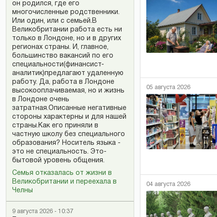
он родился, где его
многочисленные родственники.
Или один, или с семьей.В
Великобритании работа есть ни
только в Лондоне, но и в других
регионах страны. И, главное,
большинство вакансий по его
специальности(финансист-
аналитик)предлагают удаленную
работу. Да, работа в Лондоне
05 августа 2026
высокооплачиваемая, но и жизнь
в Лондоне очень
затратная.Описанные негативные
стороны характерны и для нашей
страны.Как его приняли в
частную школу без специального
образования? Носитель языка -
это не специальность. Это-
бытовой уровень общения.
Семья отказалась от жизни в
Великобритании и переехала в
04 августа 2026
Челны
9 августа 2026 - 10:37