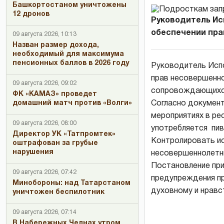
Башкортостаном уничтожены
12 дронов
Руководитель Ис
обеспечении прав
09 августа 2026, 10:13
Назван размер дохода,
необходимый для максимума
пенсионных баллов в 2026 году
Руководитель Исп
прав несовершенно
09 августа 2026, 09:02
сопровождающихся
ФК «КАМАЗ» проведет
домашний матч против «Волги»
Согласно документ
мероприятиях в рес
09 августа 2026, 08:00
употребляется пив
Директор УК «Татпромтек»
Контролировать ис
оштрафован за грубые
нарушения
несовершеннолетн
Постановление при
09 августа 2026, 07:42
предупреждения пр
Минобороны: над Татарстаном
духовному и нравс
уничтожен беспилотник
09 августа 2026, 07:14
В Набережных Челнах утром