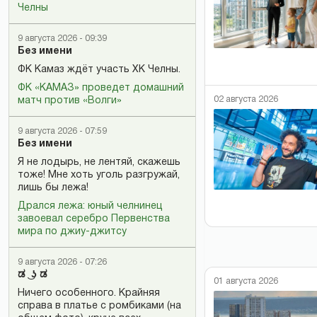
Челны
9 августа 2026 - 09:39
Без имени
ФК Камаз ждёт участь ХК Челны.
ФК «КАМАЗ» проведет домашний
02 августа 2026
матч против «Волги»
9 августа 2026 - 07:59
Без имени
Я не лодырь, не лентяй, скажешь
тоже! Мне хоть уголь разгружай,
лишь бы лежа!
Дрался лежа: юный челнинец
завоевал серебро Первенства
мира по джиу-джитсу
9 августа 2026 - 07:26
ಡ ͜ ʖ ಡ
01 августа 2026
Ничего особенного. Крайняя
справа в платье с ромбиками (на