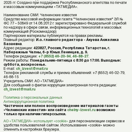
2025 гг. Создано при поддержке Республиканского агентства по печати
и массовым коммуникациям «ТАТМЕДИА».
Наименование СМИ: Челнинские известия
Средство массовой информации газета "Челнинские известия" ЭЛ №
ФС 77 – 50849 от 14.08.2012 г. зарегистрировано Федеральной службой
по надзору в сфере связи, информационных технологий и массовых
коммуникаций (Роскомнадзор)
Партнерские материалы публикуются на правах рекламы.
Главный редактор:
И.о. главного редактора - Акуева Анжелика
Базаевна
.
Адрес редакции:
423827, Россия, Республика Татарстан, г.
Набережные Челны, б-р Юных Ленинцев, д. 9.
Телефон редакции:
+7 (8552) 46-20-94
,
46-88-27
.
Режим работы:
Понедельник–пятница с 8:30 до 17:00. Выходные:
суббота, воскресенье.
E-mail:
ch_izvest@mail.ru
Телефон рекламной службы и приема объявлений: +7 (8552) 46-02-79,
46-88-15
Учредитель СМИ: АО «ТАТМЕДИА»
Для сообщений о фактах коррупции электронная почта редакции:
ch_izvest@mail.ru
Политика о персональных данных
Антикоррупционная политика
Частичное или полное воспроизведение материалов газеты
«Челнинские известия» или сайта
chelny-izvest.ru
возможно
только при наличии гиперссылки.
АО «ТАТМЕДИА» использует «cookie»
для персонализации сервисов и
удобства пользователей сайтом. Использование «cookie» можно
отменить в настройках браузера.