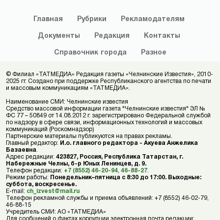
Главная
Рубрики
Рекламодателям
Документы
Редакция
Контакты
Справочник
города
Разное
© Филиал «ТАТМЕДИА» Редакция газеты «Челнинские Известия», 2010-
2025 гг. Создано при поддержке Республиканского агентства по печати
и массовым коммуникациям «ТАТМЕДИА».
Наименование СМИ: Челнинские известия
Средство массовой информации газета "Челнинские известия" ЭЛ №
ФС 77 – 50849 от 14.08.2012 г. зарегистрировано Федеральной службой
по надзору в сфере связи, информационных технологий и массовых
коммуникаций (Роскомнадзор)
Партнерские материалы публикуются на правах рекламы.
Главный редактор:
И.о. главного редактора - Акуева Анжелика
Базаевна
.
Адрес редакции:
423827, Россия, Республика Татарстан, г.
Набережные Челны, б-р Юных Ленинцев, д. 9.
Телефон редакции:
+7 (8552) 46-20-94
,
46-88-27
.
Режим работы:
Понедельник–пятница с 8:30 до 17:00. Выходные:
суббота, воскресенье.
E-mail:
ch_izvest@mail.ru
Телефон рекламной службы и приема объявлений: +7 (8552) 46-02-79,
46-88-15
Учредитель СМИ: АО «ТАТМЕДИА»
Для сообщений о фактах коррупции электронная почта редакции: