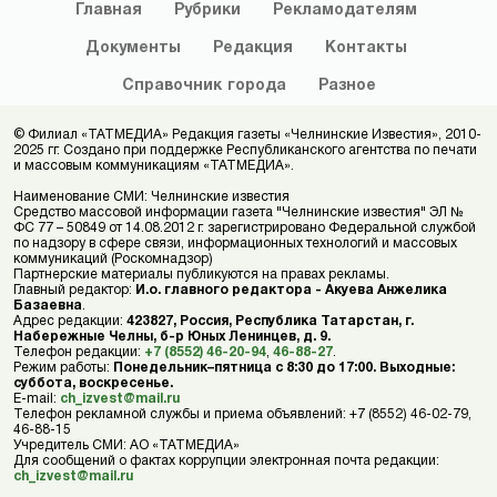
Главная
Рубрики
Рекламодателям
Документы
Редакция
Контакты
Справочник
города
Разное
© Филиал «ТАТМЕДИА» Редакция газеты «Челнинские Известия», 2010-
2025 гг. Создано при поддержке Республиканского агентства по печати
и массовым коммуникациям «ТАТМЕДИА».
Наименование СМИ: Челнинские известия
Средство массовой информации газета "Челнинские известия" ЭЛ №
ФС 77 – 50849 от 14.08.2012 г. зарегистрировано Федеральной службой
по надзору в сфере связи, информационных технологий и массовых
коммуникаций (Роскомнадзор)
Партнерские материалы публикуются на правах рекламы.
Главный редактор:
И.о. главного редактора - Акуева Анжелика
Базаевна
.
Адрес редакции:
423827, Россия, Республика Татарстан, г.
Набережные Челны, б-р Юных Ленинцев, д. 9.
Телефон редакции:
+7 (8552) 46-20-94
,
46-88-27
.
Режим работы:
Понедельник–пятница с 8:30 до 17:00. Выходные:
суббота, воскресенье.
E-mail:
ch_izvest@mail.ru
Телефон рекламной службы и приема объявлений: +7 (8552) 46-02-79,
46-88-15
Учредитель СМИ: АО «ТАТМЕДИА»
Для сообщений о фактах коррупции электронная почта редакции:
ch_izvest@mail.ru