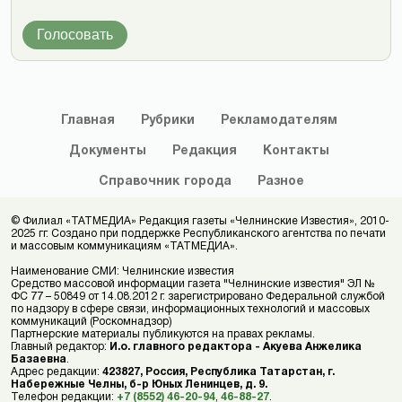
Голосовать
Главная
Рубрики
Рекламодателям
Документы
Редакция
Контакты
Справочник
города
Разное
© Филиал «ТАТМЕДИА» Редакция газеты «Челнинские Известия», 2010-
2025 гг. Создано при поддержке Республиканского агентства по печати
и массовым коммуникациям «ТАТМЕДИА».
Наименование СМИ: Челнинские известия
Средство массовой информации газета "Челнинские известия" ЭЛ №
ФС 77 – 50849 от 14.08.2012 г. зарегистрировано Федеральной службой
по надзору в сфере связи, информационных технологий и массовых
коммуникаций (Роскомнадзор)
Партнерские материалы публикуются на правах рекламы.
Главный редактор:
И.о. главного редактора - Акуева Анжелика
Базаевна
.
Адрес редакции:
423827, Россия, Республика Татарстан, г.
Набережные Челны, б-р Юных Ленинцев, д. 9.
Телефон редакции:
+7 (8552) 46-20-94
,
46-88-27
.