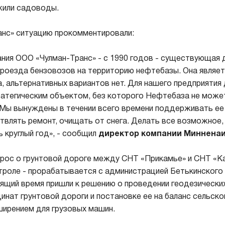
жили садоводы.
анс» ситуацию прокомментировали:
ния ООО «Чулман-Транс» - с 1990 годов - существующая 
проезда бензовозов на территорию нефтебазы. Она являе
, альтернативных вариантов нет. Для нашего предприятия
ратегическим объектом, без которого Нефтебаза не може
Мы вынуждены в течении всего времени поддерживать ее
твлять ремонт, очищать от снега. Делать все возможное,
 круглый год», - сообщил
директор компании Минненаи
прос о грунтовой дороге между СНТ «Прикамье» и СНТ «К
троле - прорабатывается с администрацией Бетькинского
оящий время пришли к решению о проведении геодезически
инат грунтовой дороги и постановке ее на баланс сельско
ирением для грузовых машин.