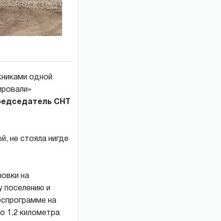
жниками одной
ировали»
редседатель СНТ
й, не стояла нигде
новки на
у поселению и
оспрограмме на
о 1,2 километра