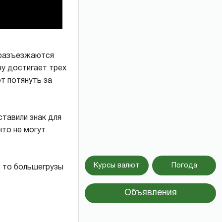
м разъезжаются
ну достигает трех
т потянуть за
ставили знак для
что не могут
Курсы валют
Погода
, то большегрузы
Объявления