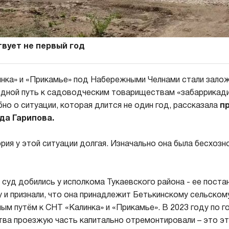
вует не первый год
нка» и «Прикамье» под Набережными Челнами стали зало
здной путь к садоводческим товариществам «забаррикад
но о ситуации, которая длится не один год, рассказала
п
да Гарипова.
рия у этой ситуации долгая. Изначально она была бесхозно
 суд добились у исполкома Тукаевского района - ее поста
 и признали, что она принадлежит Бетькинскому сельском
ым путём к СНТ «Калинка» и «Прикамье». В 2023 году по г
а проезжую часть капитально отремонтировали – это эт