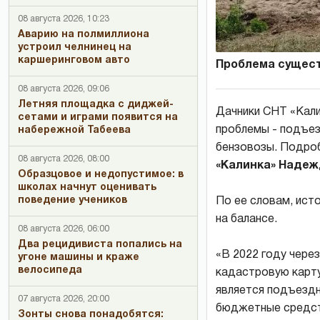
08 августа 2026, 10:23
Аварию на полмиллиона
устроил челнинец на
каршеринговом авто
Проблема сущест
08 августа 2026, 09:06
Летняя площадка с диджей-
Дачники СНТ «Кали
сетами и играми появится на
проблемы - подъе
набережной Табеева
бензовозы. Подроб
08 августа 2026, 08:00
«Калинка» Надеж
Образцовое и недопустимое: в
школах начнут оценивать
поведение учеников
По ее словам, исто
на балансе.
08 августа 2026, 06:00
Два рецидивиста попались на
«В 2022 году через
угоне машины и краже
велосипеда
кадастровую карту
является подъездн
07 августа 2026, 20:00
бюджетные средств
Зонты снова понадобятся: