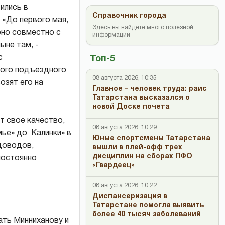
ились в
Справочник города
 «До первого мая,
Здесь вы найдете много полезной
ено совместно с
информации
ыне там, -
с
Топ-5
ного подъездного
08 августа 2026, 10:35
озят его на
Главное – человек труда: раис
Татарстана высказался о
новой Доске почета
т свое качество,
08 августа 2026, 10:29
ье» до Калинки» в
Юные спортсмены Татарстана
адоводов,
вышли в плей-офф трех
дисциплин на сборах ПФО
 постоянно
«Гвардеец»
08 августа 2026, 10:22
Диспансеризация в
Татарстане помогла выявить
более 40 тысяч заболеваний
ать Минниханову и