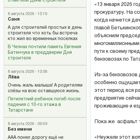
отметили День строителя
«13 января 2026 г
прокуратуру. На со
8 августа 2026 - 10:16
Саня
когда начнется да
А для строителей простых в день
главой Бетькинског
строителя что хоть бы встреча
объяснили председ
кто жил во временных поселках
многомиллионными
В Челнах почтили память Евгения
пути к своему пред
Батенчука в преддверии Дня
строителя
бензовозах по Тат
8 августа 2026 - 10:08
Из-за бензовозов 
Лёва
особенно ощущаетс
Очень жаль малыша! А родителям
этот период вся ра
слёзы на всю оставшуюся жизнь.
предприятие сейчас
Пятилетний ребенок погиб после
падения с 10-го этажа в
проживающие и езд
Татарстане
Пока же асфальт т
8 августа 2026 - 09:59
Без имени
«Неужели этот воп
ААА понял дорогу ещё не