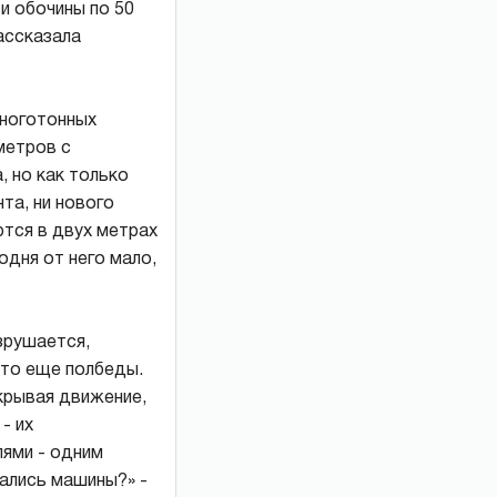
и обочины по 50
ассказала
многотонных
метров с
, но как только
та, ни нового
ются в двух метрах
одня от него мало,
зрушается,
это еще полбеды.
крывая движение,
- их
ями - одним
рались машины?» -