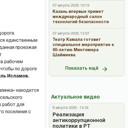
07 августа 2026, 16:19
Казань впервые примет
международный салон
технологий безопасности
дорога
07 августа 2026, 12:07
Театр Камала готовит
тся единственным
специальное мероприятие к
 данная проезжая
90-летию Минтимера
т
Шаймиева
 в рабочем
Показать ещё
 чтобы по дороге
ль Исламов.
алинка» находится
Актуальное видео
 сельского
х работ для
8 августа 2026 - 14:24
го поселения с
Реализация
антикоррупционной
политики в РТ