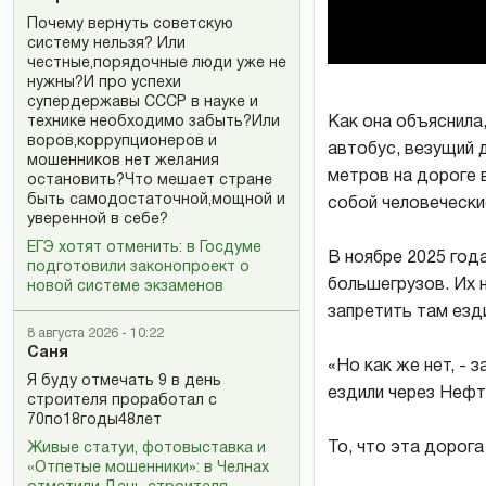
Почему вернуть советскую
систему нельзя? Или
честные,порядочные люди уже не
нужны?И про успехи
супердержавы СССР в науке и
Как она объяснила
технике необходимо забыть?Или
воров,коррупционеров и
автобус, везущий 
мошенников нет желания
метров на дороге 
остановить?Что мешает стране
быть самодостаточной,мощной и
собой человечески
уверенной в себе?
ЕГЭ хотят отменить: в Госдуме
В ноябре 2025 год
подготовили законопроект о
большегрузов. Их н
новой системе экзаменов
запретить там езд
8 августа 2026 - 10:22
Саня
«Но как же нет, - 
Я буду отмечать 9 в день
ездили через Нефт
строителя проработал с
70по18годы48лет
То, что эта дорога
Живые статуи, фотовыставка и
«Отпетые мошенники»: в Челнах