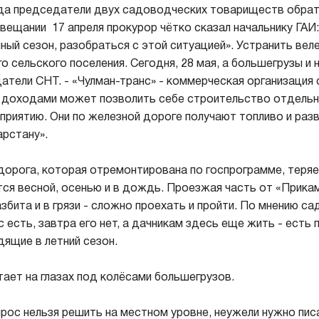
ода председатели двух садоводческих товариществ обрат
вещании 17 апреля прокурор чётко сказал начальнику ГАИ:
чный сезон, разобраться с этой ситуацией». Устранить вел
о сельского поселения. Сегодня, 28 мая, а большегрузы и н
атели СНТ. - «Чулман-транс» - коммерческая организация 
 доходами может позволить себе строительство отдель
приятию. Они по железной дороге получают топливо и разв
арстану».
дорога, которая отремонтирована по госпрограмме, теряе
я весной, осенью и в дождь. Проезжая часть от «Прикам
збита и в грязи - сложно проехать и пройти. По мнению с
 есть, завтра его нет, а дачникам здесь еще жить - есть
ящие в летний сезон.
ает на глазах под колёсами большегрузов.
рос нельзя решить на местном уровне, неужели нужно пис