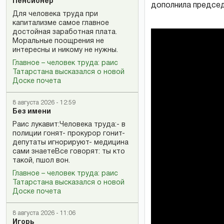
Пенсионер
дополнила председ
Для человека труда при
капитализме самое главное
достойная заработная плата.
Моральные поощрения не
интересны и никому не нужны.
Главное – человек труда: раис
Татарстана высказался о новой
Доске почета
8 августа 2026 - 12:59
Без имени
Раис лукавит:Человека труда:- в
полиции гонят- прокурор гонит-
депутаты игнорируют- медицина
сами знаетеВсе говорят: ты кто
такой, пшол вон.
Главное – человек труда: раис
Татарстана высказался о новой
Доске почета
8 августа 2026 - 11:06
Игорь