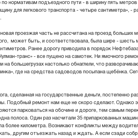
е по нормативам подъездного пути - в ширину пять метров 
лщину для легкового транспорта - четыре сантиметра», - р
.
 новая проезжая часть не рассчитана на проезд больших 
ого, может быть, и соответствовала, была шире - шесть 
антиметров. Ранее дорогу приводила в порядок Нефтебаза
улман-транс» - все пущено на самотек. Ни ямочного ремон
и на большегрузах настолько обнаглели, что разворачива
инка», где на средства садоводов посыпана щебёнка. Сег
ога, сделанная на государственные деньги, постепенно ра
ы. Подобный ремонт нам еще не скоро сделают. Однако 
яются парковаться на обочине и дороге, тем самым пере
дна полоса. Один раз насчитали 35 припаркованных машин 
а более километра. Возникают конфликты между водител
кать, другим отъезжать назад и ждать. А если сзади соб