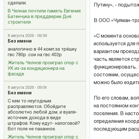
сделали.
Путину», - подыто
В Челнах почтили память Евгения
Батенчука в преддверии Дня
В ООО «Чулман-тр
строителя
«С момента основа
8 августа 2026 - 09:39
Без имени
используется для 
аналогично в 44 комп.за трёшку
вариантом проезда
гвс 780р .сои на гвс 402р
часть является ст
Житель Челнов проиграл спор с
функционировать. 
УК из-за кондиционера на
фасаде
состоянии, осущес
можно было ездить
8 августа 2026 - 09:04
Без имени
По его словам, во
С кем то неугодным
на постоянном кон
расправляются. Обойдите
абсолютно любой дом, и вуаля-
поселения. В наст
источник дохода в виде
определения коорд
штрафов. Кому идут- налоговой?
последующим расш
Вот поле не паханное.
Житель Челнов проиграл спор с