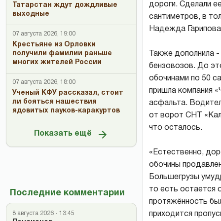
дороги. Сделали е
Татарстан ждут дождливые
выходные
сантиметров, в то
Надежда Гарипова
07 августа 2026, 19:00
Крестьяне из Орловки
Также дополнила -
получили фамилии раньше
многих жителей России
бензовозов. До эт
обочинами по 50 с
07 августа 2026, 18:00
пришла компания «Ч
Ученый КФУ рассказал, стоит
ли бояться нашествия
асфальта. Водител
ядовитых пауков-каракуртов
от ворот СНТ «Кал
что осталось.
Показать ещё
«Естественно, дор
обочины продавлен
Большегрузы умудр
то есть остается о
Последние комментарии
протяжённость был
приходится пропус
8 августа 2026 - 13:45