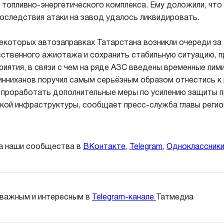
топливно-энергетического комплекса. Ему доложили, что
оследствия атаки на завод удалось ликвидировать.
некоторых автозаправках Татарстана возникли очереди за
сственного ажиотажа и сохранить стабильную ситуацию, 
риятия, в связи с чем на ряде АЗС введены временные ли
инниханов поручил самым серьёзным образом отнестись к
е проработать дополнительные меры по усилению защиты
кой инфраструктуры, сообщает пресс-служба главы регио
а наши сообщества в
ВКонтакте
,
Telegram
,
Одноклассник
 важным и интересным в
Telegram-канале
Татмедиа