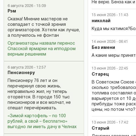
Не верю. Бенза как и
6 августа 2026 - 15:09
Рэм
15 июня 2026 - 11:43
Сказка! Мнение мастеров не
николай
совпадает с точкой зрения
Куда мы катимся?Бо
организаторов. Хотели как лучше,
а получилось не фонтан
14 июня 2026 - 06:41
Организаторы назвали перенос
Без имени
Спасской ярмарки на ипподром
верным решением
А какие меры приня
6 августа 2026 - 12:57
13 июня 2026 - 22:45
Пенсионеру
Старец
Пенсионеру 76 лет и он
В Советском Союзе 
перечеркнул свою жизнь,
сколько требовалось
неправильно жил, ну теперь
топлива составлял о
оторвётся. В городе 150 тыс
варьируется от 10 д
пенсионеров и все молчат, не
приблуды тоже расхо
спешат перечёркивать.
цены, но потом что
«Зимой картофель – по 100
рублей, а свой – бесплатно»
13 июня 2026 - 17:42
выгодно ли иметь дачу в Челнах
Старый