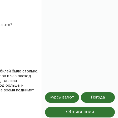
те что?
билей было столько,
ров в час расход
д топлива
од больше, и
ое время поднимут
Курсы валют
Погода
Объявления