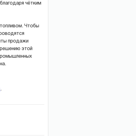
 благодаря чётким
 топливом. Чтобы
проводятся
миты продажи
 решению этой
 промышленных
на.
и
.