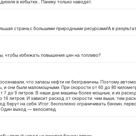
 дизеля в избытке... Панику только наводят.
льшая страна,с большими природными ресурсами!А в результа
ты, чтобы избежать повышения цен на топливо?
осознавали, что запасы нефти не безграничны. Поэтому автомо
, и они были маломощными. При скорости от 60 до 80 километ
т 7 до 9 литров. В наши дни машины более мощные, и их расхо
о 16 литров. И зависит расход от скорости: чем выше, тем расх
д берут на себя. Итог: бесполезно ограничивать бензин, перв
? Один выход — велосипед.