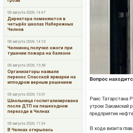
грозы
06 августа 2026, 14:47
Директора поменяются в
четырёх школах Набережных
Челнов
06 августа 2026, 14:10
Челнинец получил ожоги при
тушении пожара на балконе
06 августа 2026, 13:38
Организаторы назвали
перенос Спасской ярмарки на
Вопрос находитс
ипподром верным решением
06 августа 2026, 13:01
Раис Татарстана Р
Школьница госпитализирована
утром Закамский р
после ДТП на пешеходном
переходе в Челнах
предприятие нефте
06 августа 2026, 11:54
В ходе визита гла
В Челнах открылась