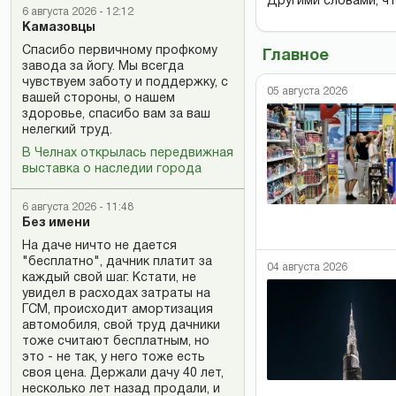
Другими словами, чт
6 августа 2026 - 12:12
Камазовцы
Спасибо первичному профкому
Главное
завода за йогу. Мы всегда
чувствуем заботу и поддержку, с
05 августа 2026
вашей стороны, о нашем
здоровье, спасибо вам за ваш
нелегкий труд.
В Челнах открылась передвижная
выставка о наследии города
6 августа 2026 - 11:48
Без имени
На даче ничто не дается
"бесплатно", дачник платит за
04 августа 2026
каждый свой шаг. Кстати, не
увидел в расходах затраты на
ГСМ, происходит амортизация
автомобиля, свой труд дачники
тоже считают бесплатным, но
это - не так, у него тоже есть
своя цена. Держали дачу 40 лет,
несколько лет назад продали, и