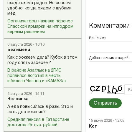
входе схема рядов. Не совсем
удобно, когда рядом с шубами
мёд.
Организаторы назвали перенос
Комментарии (
Спасской ярмарки на ипподром
верным решением
Ваше имя
6 августа 2026 - 16:10
Без имени
Как с хоккеем дела? Кубок в этом
Добавьте комментарий
году опять заберем?
В районе Азатлык на 2ГИС
появился логотип в честь
юбилеев Челнов и «КАМАЗа»
6 августа 2026 - 15:11
Челнинка
Отправить
А еда повысилась в разы. Это и
есть достижение?
Средняя пенсия в Татарстане
15 июня 2026 - 12:05
достигла 25 тыс. рублей
Кот