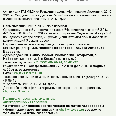
Справочник
города
Разное
© Филиал «ТАТМЕДИА» Редакция газеты «Челнинские Известия», 2010-
2025 гг. Создано при поддержке Республиканского агентства по печати
и массовым коммуникациям «ТАТМЕДИА».
Наименование СМИ: Челнинские известия
Средство массовой информации газета "Челнинские известия" ЭЛ №
ФС 77 – 50849 от 14.08.2012 г. зарегистрировано Федеральной службой
по надзору в сфере связи, информационных технологий и массовых
коммуникаций (Роскомнадзор)
Партнерские материалы публикуются на правах рекламы.
Главный редактор:
И.о. главного редактора - Акуева Анжелика
Базаевна
.
Адрес редакции:
423827, Россия, Республика Татарстан, г.
Набережные Челны, б-р Юных Ленинцев, д. 9.
Телефон редакции:
+7 (8552) 46-20-94
,
46-88-27
.
Режим работы:
Понедельник–пятница с 8:30 до 17:00. Выходные:
суббота, воскресенье.
E-mail:
ch_izvest@mail.ru
Телефон рекламной службы и приема объявлений: +7 (8552) 46-02-79,
46-88-15
Учредитель СМИ: АО «ТАТМЕДИА»
Для сообщений о фактах коррупции электронная почта редакции:
ch_izvest@mail.ru
Политика о персональных данных
Антикоррупционная политика
Частичное или полное воспроизведение материалов газеты
«Челнинские известия» или сайта
chelny-izvest.ru
возможно
только при наличии гиперссылки.