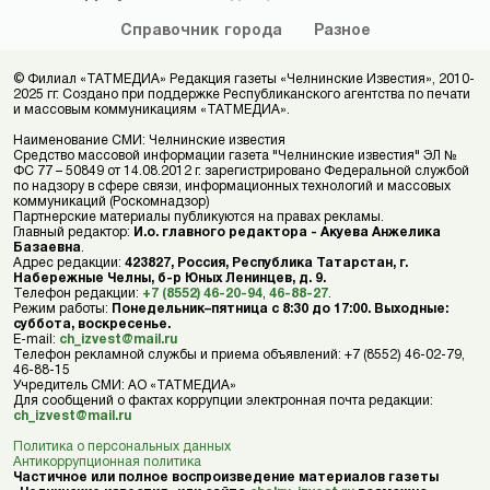
Справочник
города
Разное
© Филиал «ТАТМЕДИА» Редакция газеты «Челнинские Известия», 2010-
2025 гг. Создано при поддержке Республиканского агентства по печати
и массовым коммуникациям «ТАТМЕДИА».
Наименование СМИ: Челнинские известия
Средство массовой информации газета "Челнинские известия" ЭЛ №
ФС 77 – 50849 от 14.08.2012 г. зарегистрировано Федеральной службой
по надзору в сфере связи, информационных технологий и массовых
коммуникаций (Роскомнадзор)
Партнерские материалы публикуются на правах рекламы.
Главный редактор:
И.о. главного редактора - Акуева Анжелика
Базаевна
.
Адрес редакции:
423827, Россия, Республика Татарстан, г.
Набережные Челны, б-р Юных Ленинцев, д. 9.
Телефон редакции:
+7 (8552) 46-20-94
,
46-88-27
.
Режим работы:
Понедельник–пятница с 8:30 до 17:00. Выходные:
суббота, воскресенье.
E-mail:
ch_izvest@mail.ru
Телефон рекламной службы и приема объявлений: +7 (8552) 46-02-79,
46-88-15
Учредитель СМИ: АО «ТАТМЕДИА»
Для сообщений о фактах коррупции электронная почта редакции:
ch_izvest@mail.ru
Политика о персональных данных
Антикоррупционная политика
Частичное или полное воспроизведение материалов газеты