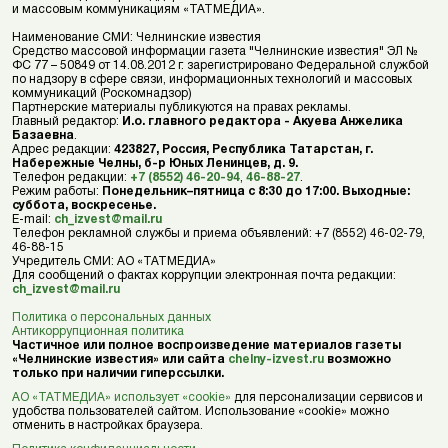
и массовым коммуникациям «ТАТМЕДИА».
Наименование СМИ: Челнинские известия
Средство массовой информации газета "Челнинские известия" ЭЛ №
ФС 77 – 50849 от 14.08.2012 г. зарегистрировано Федеральной службой
по надзору в сфере связи, информационных технологий и массовых
коммуникаций (Роскомнадзор)
Партнерские материалы публикуются на правах рекламы.
Главный редактор:
И.о. главного редактора - Акуева Анжелика
Базаевна
.
Адрес редакции:
423827, Россия, Республика Татарстан, г.
Набережные Челны, б-р Юных Ленинцев, д. 9.
Телефон редакции:
+7 (8552) 46-20-94
,
46-88-27
.
Режим работы:
Понедельник–пятница с 8:30 до 17:00. Выходные:
суббота, воскресенье.
E-mail:
ch_izvest@mail.ru
Телефон рекламной службы и приема объявлений: +7 (8552) 46-02-79,
46-88-15
Учредитель СМИ: АО «ТАТМЕДИА»
Для сообщений о фактах коррупции электронная почта редакции:
ch_izvest@mail.ru
Политика о персональных данных
Антикоррупционная политика
Частичное или полное воспроизведение материалов газеты
«Челнинские известия» или сайта
chelny-izvest.ru
возможно
только при наличии гиперссылки.
АО «ТАТМЕДИА» использует «cookie»
для персонализации сервисов и
удобства пользователей сайтом. Использование «cookie» можно
отменить в настройках браузера.