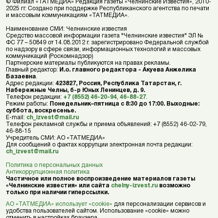
© Филиал «ТАТМЕДИА» Редакция газеты «Челнинские Известия», 2010-
2025 гг. Создано при поддержке Республиканского агентства по печати
и массовым коммуникациям «ТАТМЕДИА».
Наименование СМИ: Челнинские известия
Средство массовой информации газета "Челнинские известия" ЭЛ №
ФС 77 – 50849 от 14.08.2012 г. зарегистрировано Федеральной службой
по надзору в сфере связи, информационных технологий и массовых
коммуникаций (Роскомнадзор)
Партнерские материалы публикуются на правах рекламы.
Главный редактор:
И.о. главного редактора - Акуева Анжелика
Базаевна
.
Адрес редакции:
423827, Россия, Республика Татарстан, г.
Набережные Челны, б-р Юных Ленинцев, д. 9.
Телефон редакции:
+7 (8552) 46-20-94
,
46-88-27
.
Режим работы:
Понедельник–пятница с 8:30 до 17:00. Выходные:
суббота, воскресенье.
E-mail:
ch_izvest@mail.ru
Телефон рекламной службы и приема объявлений: +7 (8552) 46-02-79,
46-88-15
Учредитель СМИ: АО «ТАТМЕДИА»
Для сообщений о фактах коррупции электронная почта редакции:
ch_izvest@mail.ru
Политика о персональных данных
Антикоррупционная политика
Частичное или полное воспроизведение материалов газеты
«Челнинские известия» или сайта
chelny-izvest.ru
возможно
только при наличии гиперссылки.
АО «ТАТМЕДИА» использует «cookie»
для персонализации сервисов и
удобства пользователей сайтом. Использование «cookie» можно
отменить в настройках браузера.