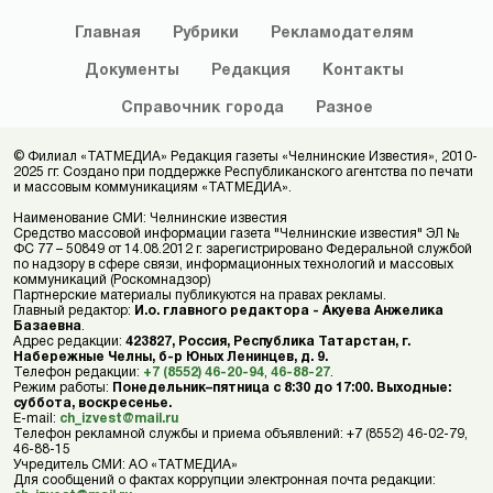
Главная
Рубрики
Рекламодателям
Документы
Редакция
Контакты
Справочник
города
Разное
© Филиал «ТАТМЕДИА» Редакция газеты «Челнинские Известия», 2010-
2025 гг. Создано при поддержке Республиканского агентства по печати
и массовым коммуникациям «ТАТМЕДИА».
Наименование СМИ: Челнинские известия
Средство массовой информации газета "Челнинские известия" ЭЛ №
ФС 77 – 50849 от 14.08.2012 г. зарегистрировано Федеральной службой
по надзору в сфере связи, информационных технологий и массовых
коммуникаций (Роскомнадзор)
Партнерские материалы публикуются на правах рекламы.
Главный редактор:
И.о. главного редактора - Акуева Анжелика
Базаевна
.
Адрес редакции:
423827, Россия, Республика Татарстан, г.
Набережные Челны, б-р Юных Ленинцев, д. 9.
Телефон редакции:
+7 (8552) 46-20-94
,
46-88-27
.
Режим работы:
Понедельник–пятница с 8:30 до 17:00. Выходные:
суббота, воскресенье.
E-mail:
ch_izvest@mail.ru
Телефон рекламной службы и приема объявлений: +7 (8552) 46-02-79,
46-88-15
Учредитель СМИ: АО «ТАТМЕДИА»
Для сообщений о фактах коррупции электронная почта редакции: