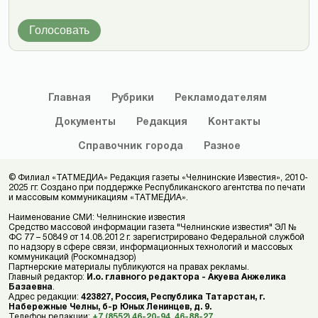
Голосовать
Главная
Рубрики
Рекламодателям
Документы
Редакция
Контакты
Справочник
города
Разное
© Филиал «ТАТМЕДИА» Редакция газеты «Челнинские Известия», 2010-
2025 гг. Создано при поддержке Республиканского агентства по печати
и массовым коммуникациям «ТАТМЕДИА».
Наименование СМИ: Челнинские известия
Средство массовой информации газета "Челнинские известия" ЭЛ №
ФС 77 – 50849 от 14.08.2012 г. зарегистрировано Федеральной службой
по надзору в сфере связи, информационных технологий и массовых
коммуникаций (Роскомнадзор)
Партнерские материалы публикуются на правах рекламы.
Главный редактор:
И.о. главного редактора - Акуева Анжелика
Базаевна
.
Адрес редакции:
423827, Россия, Республика Татарстан, г.
Набережные Челны, б-р Юных Ленинцев, д. 9.
Телефон редакции:
+7 (8552) 46-20-94
,
46-88-27
.