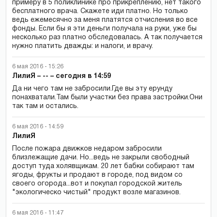
примеру в 5 поликлинике про прикреплению, нет такого
бесплатного врача. Скажете иди платно. Но только
ведь ежемесячно за меня платятся отчисления во все
фонды. Если бы я эти деньги получала на руки, уже бы
несколько раз платно обследовалась. А так получается
нужно платить дважды: и налоги, и врачу.
6 мая 2016 - 15:26
ЛилиЯ – -- – сегодня в 14:59
Да ни чего там не забросили.Где вы эту ерунду
понахватали.Там были участки без права застройки.Они
так там и остались.
6 мая 2016 - 14:59
ЛилиЯ
После пожара движков недаром забросили
близлежащие дачи. Но...ведь не закрыли свободный
доступ туда холявщикам. 20 лет бабки собирают там
ягоды, фрукты и продают в городе, под видом со
своего огорода...вот и покупал городской житель
"экологическо чистый" продукт возле магазинов.
6 мая 2016 - 11:47