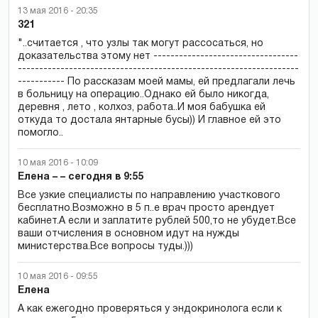
13 мая 2016 - 20:35
321
"..считается , что узлы так могут рассосаться, но
доказательства этому нет ----------------------------------
------------------------------------------------------------------
----------- По рассказам моей мамы, ей предлагали лечь
в больницу на операцию..Однако ей было никогда,
деревня , лето , колхоз, работа..И моя бабушка ей
откуда то достала янтарные бусы)) И главное ей это
помогло..
10 мая 2016 - 10:09
Елена – – сегодня в 9:55
Все узкие специалисты по направлению участкового
бесплатно.Возможно в 5 п..е врач просто арендует
кабинет.А если и заплатите рублей 500,то не убудет.Все
ваши отчисления в основном идут на нужды
министерства.Все вопросы туды.)))
10 мая 2016 - 09:55
Елена
А как ежегодно проверяться у эндокринолога если к