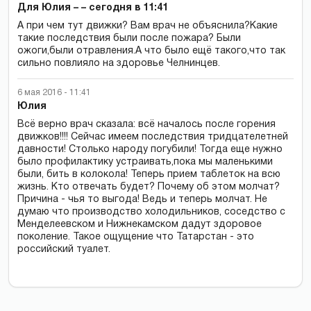
Для Юлия – – сегодня в 11:41
А при чем тут движки? Вам врач не объяснила?Какие
такие последствия были после пожара? Были
ожоги,были отравления.А что было ещё такого,что так
сильно повлияло на здоровье Челнинцев.
6 мая 2016 - 11:41
Юлия
Всё верно врач сказала: всё началось после горения
движков!!!! Сейчас имеем последствия тридцателетней
давности! Столько народу погубили! Тогда еще нужно
было профилактику устраивать,пока мы маленькими
были, бить в колокола! Теперь прием таблеток на всю
жизнь. Кто отвечать будет? Почему об этом молчат?
Причина - чья то выгода! Ведь и теперь молчат. Не
думаю что производство холодильников, соседство с
Менделеевском и Нижнекамском дадут здоровое
поколение. Такое ощущение что Татарстан - это
российский туалет.