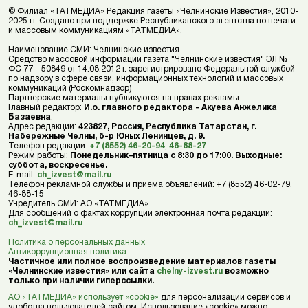
© Филиал «ТАТМЕДИА» Редакция газеты «Челнинские Известия», 2010-
2025 гг. Создано при поддержке Республиканского агентства по печати
и массовым коммуникациям «ТАТМЕДИА».
Наименование СМИ: Челнинские известия
Средство массовой информации газета "Челнинские известия" ЭЛ №
ФС 77 – 50849 от 14.08.2012 г. зарегистрировано Федеральной службой
по надзору в сфере связи, информационных технологий и массовых
коммуникаций (Роскомнадзор)
Партнерские материалы публикуются на правах рекламы.
Главный редактор:
И.о. главного редактора - Акуева Анжелика
Базаевна
.
Адрес редакции:
423827, Россия, Республика Татарстан, г.
Набережные Челны, б-р Юных Ленинцев, д. 9.
Телефон редакции:
+7 (8552) 46-20-94
,
46-88-27
.
Режим работы:
Понедельник–пятница с 8:30 до 17:00. Выходные:
суббота, воскресенье.
E-mail:
ch_izvest@mail.ru
Телефон рекламной службы и приема объявлений: +7 (8552) 46-02-79,
46-88-15
Учредитель СМИ: АО «ТАТМЕДИА»
Для сообщений о фактах коррупции электронная почта редакции:
ch_izvest@mail.ru
Политика о персональных данных
Антикоррупционная политика
Частичное или полное воспроизведение материалов газеты
«Челнинские известия» или сайта
chelny-izvest.ru
возможно
только при наличии гиперссылки.
АО «ТАТМЕДИА» использует «cookie»
для персонализации сервисов и
удобства пользователей сайтом. Использование «cookie» можно