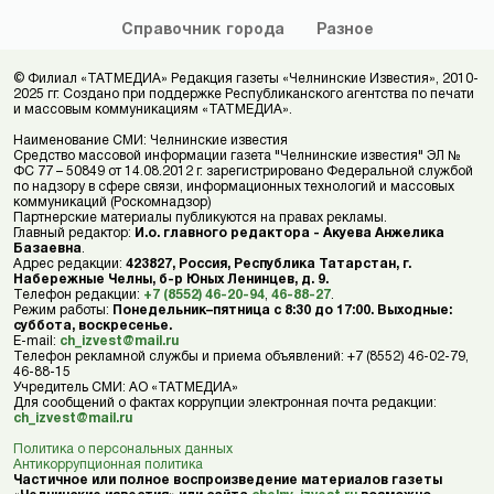
Справочник
города
Разное
© Филиал «ТАТМЕДИА» Редакция газеты «Челнинские Известия», 2010-
2025 гг. Создано при поддержке Республиканского агентства по печати
и массовым коммуникациям «ТАТМЕДИА».
Наименование СМИ: Челнинские известия
Средство массовой информации газета "Челнинские известия" ЭЛ №
ФС 77 – 50849 от 14.08.2012 г. зарегистрировано Федеральной службой
по надзору в сфере связи, информационных технологий и массовых
коммуникаций (Роскомнадзор)
Партнерские материалы публикуются на правах рекламы.
Главный редактор:
И.о. главного редактора - Акуева Анжелика
Базаевна
.
Адрес редакции:
423827, Россия, Республика Татарстан, г.
Набережные Челны, б-р Юных Ленинцев, д. 9.
Телефон редакции:
+7 (8552) 46-20-94
,
46-88-27
.
Режим работы:
Понедельник–пятница с 8:30 до 17:00. Выходные:
суббота, воскресенье.
E-mail:
ch_izvest@mail.ru
Телефон рекламной службы и приема объявлений: +7 (8552) 46-02-79,
46-88-15
Учредитель СМИ: АО «ТАТМЕДИА»
Для сообщений о фактах коррупции электронная почта редакции:
ch_izvest@mail.ru
Политика о персональных данных
Антикоррупционная политика
Частичное или полное воспроизведение материалов газеты