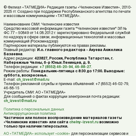
© Филиал «ТАТМЕДИА» Редакция газеты «Челнинские Известия», 2010-
2025 гг. Создано при поддержке Республиканского агентства по печати
и массовым коммуникациям «ТАТМЕДИА».
Наименование СМИ: Челнинские известия
Средство массовой информации газета "Челнинские известия" ЭЛ №
ФС 77 – 50849 от 14.08.2012 г. зарегистрировано Федеральной службой
по надзору в сфере связи, информационных технологий и массовых
коммуникаций (Роскомнадзор)
Партнерские материалы публикуются на правах рекламы.
Главный редактор:
И.о. главного редактора - Акуева Анжелика
Базаевна
.
Адрес редакции:
423827, Россия, Республика Татарстан, г.
Набережные Челны, б-р Юных Ленинцев, д. 9.
Телефон редакции:
+7 (8552) 46-20-94
,
46-88-27
.
Режим работы:
Понедельник–пятница с 8:30 до 17:00. Выходные:
суббота, воскресенье.
E-mail:
ch_izvest@mail.ru
Телефон рекламной службы и приема объявлений: +7 (8552) 46-02-79,
46-88-15
Учредитель СМИ: АО «ТАТМЕДИА»
Для сообщений о фактах коррупции электронная почта редакции:
ch_izvest@mail.ru
Политика о персональных данных
Антикоррупционная политика
Частичное или полное воспроизведение материалов газеты
«Челнинские известия» или сайта
chelny-izvest.ru
возможно
только при наличии гиперссылки.
АО «ТАТМЕДИА» использует «cookie»
для персонализации сервисов и