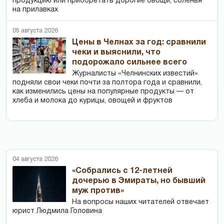
продукцию или приобретать дорогие овощи, соленья
на прилавках
05 августа 2026
Цены в Челнах за год: сравнили
чеки и выяснили, что
подорожало сильнее всего
Журналисты «Челнинских известий»
подняли свои чеки почти за полтора года и сравнили,
как изменились цены на популярные продукты — от
хлеба и молока до курицы, овощей и фруктов
04 августа 2026
«Собрались с 12-летней
дочерью в Эмираты, но бывший
муж против»
На вопросы наших читателей отвечает
юрист Людмила Головина