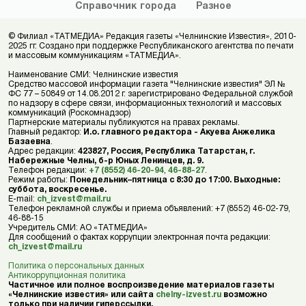
Справочник
города
Разное
© Филиал «ТАТМЕДИА» Редакция газеты «Челнинские Известия», 2010-
2025 гг. Создано при поддержке Республиканского агентства по печати
и массовым коммуникациям «ТАТМЕДИА».
Наименование СМИ: Челнинские известия
Средство массовой информации газета "Челнинские известия" ЭЛ №
ФС 77 – 50849 от 14.08.2012 г. зарегистрировано Федеральной службой
по надзору в сфере связи, информационных технологий и массовых
коммуникаций (Роскомнадзор)
Партнерские материалы публикуются на правах рекламы.
Главный редактор:
И.о. главного редактора - Акуева Анжелика
Базаевна
.
Адрес редакции:
423827, Россия, Республика Татарстан, г.
Набережные Челны, б-р Юных Ленинцев, д. 9.
Телефон редакции:
+7 (8552) 46-20-94
,
46-88-27
.
Режим работы:
Понедельник–пятница с 8:30 до 17:00. Выходные:
суббота, воскресенье.
E-mail:
ch_izvest@mail.ru
Телефон рекламной службы и приема объявлений: +7 (8552) 46-02-79,
46-88-15
Учредитель СМИ: АО «ТАТМЕДИА»
Для сообщений о фактах коррупции электронная почта редакции:
ch_izvest@mail.ru
Политика о персональных данных
Антикоррупционная политика
Частичное или полное воспроизведение материалов газеты
«Челнинские известия» или сайта
chelny-izvest.ru
возможно
только при наличии гиперссылки.