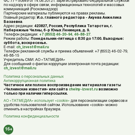
ФС 77 – 50849 от 14.08.2012 г. зарегистрировано Федеральной службой
по надзору в сфере связи, информационных технологий и массовых
коммуникаций (Роскомнадзор)
Партнерские материалы публикуются на правах рекламы.
Главный редактор:
И.о. главного редактора - Акуева Анжелика
Базаевна
.
Адрес редакции:
423827, Россия, Республика Татарстан, г.
Набережные Челны, б-р Юных Ленинцев, д. 9.
Телефон редакции:
+7 (8552) 46-20-94
,
46-88-27
.
Режим работы:
Понедельник–пятница с 8:30 до 17:00. Выходные:
суббота, воскресенье.
E-mail:
ch_izvest@mail.ru
Телефон рекламной службы и приема объявлений: +7 (8552) 46-02-79,
46-88-15
Учредитель СМИ: АО «ТАТМЕДИА»
Для сообщений о фактах коррупции электронная почта редакции:
ch_izvest@mail.ru
Политика о персональных данных
Антикоррупционная политика
Частичное или полное воспроизведение материалов газеты
«Челнинские известия» или сайта
chelny-izvest.ru
возможно
только при наличии гиперссылки.
АО «ТАТМЕДИА» использует «cookie»
для персонализации сервисов и
удобства пользователей сайтом. Использование «cookie» можно
отменить в настройках браузера.
Политика конфиденциальности
16+