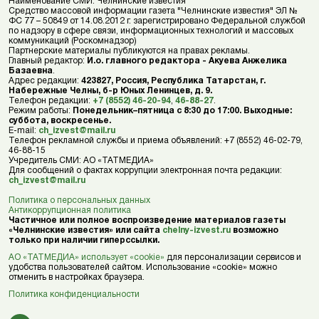
Наименование СМИ: Челнинские известия
Средство массовой информации газета "Челнинские известия" ЭЛ №
ФС 77 – 50849 от 14.08.2012 г. зарегистрировано Федеральной службой
по надзору в сфере связи, информационных технологий и массовых
коммуникаций (Роскомнадзор)
Партнерские материалы публикуются на правах рекламы.
Главный редактор:
И.о. главного редактора - Акуева Анжелика
Базаевна
.
Адрес редакции:
423827, Россия, Республика Татарстан, г.
Набережные Челны, б-р Юных Ленинцев, д. 9.
Телефон редакции:
+7 (8552) 46-20-94
,
46-88-27
.
Режим работы:
Понедельник–пятница с 8:30 до 17:00. Выходные:
суббота, воскресенье.
E-mail:
ch_izvest@mail.ru
Телефон рекламной службы и приема объявлений: +7 (8552) 46-02-79,
46-88-15
Учредитель СМИ: АО «ТАТМЕДИА»
Для сообщений о фактах коррупции электронная почта редакции:
ch_izvest@mail.ru
Политика о персональных данных
Антикоррупционная политика
Частичное или полное воспроизведение материалов газеты
«Челнинские известия» или сайта
chelny-izvest.ru
возможно
только при наличии гиперссылки.
АО «ТАТМЕДИА» использует «cookie»
для персонализации сервисов и
удобства пользователей сайтом. Использование «cookie» можно
отменить в настройках браузера.
Политика конфиденциальности