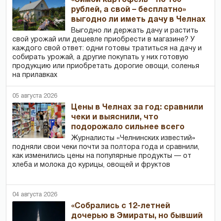
рублей, а свой – бесплатно»
выгодно ли иметь дачу в Челнах
Выгодно ли держать дачу и растить
свой урожай или дешевле приобрести в магазине? У
каждого свой ответ: одни готовы тратиться на дачу и
собирать урожай, а другие покупать у них готовую
продукцию или приобретать дорогие овощи, соленья
на прилавках
05 августа 2026
Цены в Челнах за год: сравнили
чеки и выяснили, что
подорожало сильнее всего
Журналисты «Челнинских известий»
подняли свои чеки почти за полтора года и сравнили,
как изменились цены на популярные продукты — от
хлеба и молока до курицы, овощей и фруктов
04 августа 2026
«Собрались с 12-летней
дочерью в Эмираты, но бывший