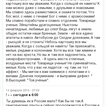
картошку все мы уважаем, Когда с сольцой ее намять! К
нам можно даже с семьями, с друзьями и знакомыми.
Мы славно здесь разместимся, и скажете потом, Что
бог, мол, с ними, с генами! Бог с ними, с хромосомами!
Мы славно поработали и славно отдохнем. Товарищи
ученые, Эйнштейны драгоценные, Ньютоны
ненаглядные, любимые до слез! Ведь лягут в землю
общую остатки наши бренные, Земле - ей все едино:
апатиты и навоз. Автобусом до Сходни доезжаем, А там
- рысцой, и не стонать! Небось картошку все мы
уважаем, Когда с сольцой ее намять! Так приезжайте,
милые, рядами и колоннами. Хотя вы все там химики и
нет на вас креста, Но вы ж там все задохнетесь, за
синхрофазотронами, - А здесь места отличные,
воздушные места! Товарищи ученые! Не сумневайтесь,
милые: Коль что у вас не ладится - ну, там, не тот
aффект, - Мы мигом к вам заявимся с лопатами и с
вилами, Денечек покумекаем - и выправим дефект. "
В.Высоцкий. "Тов.учёные".
14 февраля 2016 - 07:56
! – – сегодня в 6:00
Ты думаешь их в России мало? Как бы не так.А
генетические опыты и сейчас продолжаются в России и