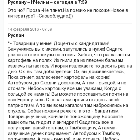
Руслану – НЧелны – сегодня в 7:59
Это чо? Проза -Не тянет.На поэзию не похоже.Новое в
литературе? -Словоблудие.)))
14 февраля 2016 - 07:59
Руслан
"- Товарищи ученые! Доценты с кандидатами!
Замучились вы с иксами, запутались в нулях! Сидите,
разлагаете молекулы на атомы, Забыв, что разлагается
картофель на полях. Из гнили да из плесени бальзам
извлечь пытаетесь И корни извлекаете по десять раз на
дню. Ох, вы там добалуетесь! Ох, вы доизвлекаетесь,
Пока сгниет, заплесневет картофель на корню!
Автобусом до Сходни доезжаем, А там - рысцой, и не
стонать! Небось картошку все мы уважаем, Когда с
сольцой ее намять! Вы можете прославиться почти на
всю Европу, коль С лопатами проявите здесь свой
патриотизм. А то вы всем кагалом там набросились на
опухоль, Собак ножами режете, а это - бандитизм.
Товарищи ученые, кончайте поножовщину. Бросайте
ваши опыты, гидрит и ангидрит! Садитесь вон в
полуторки, валяйте к нам, в Тамбовщину, А гамма-
излучение денек повременит. Автобусом к Тамбову
подъезжаем, А там - рысцой, и не стонать! Небось