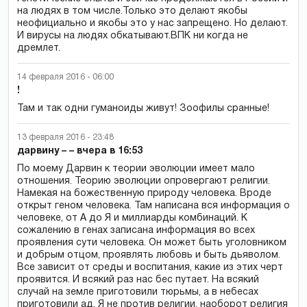
на людях в том числе.Только это делают якобы
неофициально и якобы это у нас запрещено. Но делают.
И вирусы на людях обкатывают.ВПК ни когда не
дремлет.
14 февраля 2016 - 06:00
!
Там и так одни гуманоиды живут! Зоофилы сранные!
13 февраля 2016 - 23:48
дарвину – – вчера в 16:53
По моему Дарвин к теории эволюции имеет мало
отношения. Теорию эволюции опровергают религии.
Намекая на божественную природу человека. Вроде
открыт геном человека. Там написана вся информация о
человеке, от А до Я и миллиарды комбинаций. К
сожалению в генах записана информация во всех
проявления сути человека. Он может быть уголовником
и добрым отцом, проявлять любовь и быть дьяволом.
Все зависит от среды и воспитания, какие из этих черт
проявится. И всякий раз нас бес путает. На всякий
случай на земле приготовили тюрьмы, а в небесах
приготовили ад. Я не против религии, наоборот религия