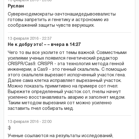
13 февраля 2016 - 23:00
Руслан
Суверенодемократы-зачтонашидедывоевалисты
готовы запретить и генетику и астрономию из
соображений защиты чувств верующих.
13 февраля 2016 - 22:37
Не к добру это! – – вчера в 14:27
Чего то вы все ухолите от темы важной. Совместными
усилиями ученых появился генетический редактор
CRISPR/Cas9. CRISPR - эта технология метода генной
инженерии, а Cas9 - это генный скальпель. С помощью
этого скальпеля вырезают испорченный участок гена.
Далее сама клетка исправляет вырезанный участок.
Можно показать примитивно на примере сот пчел:
Вырежете определенный участок сот, пчелы начнут
усиленно восстанавливать аварию и заполнят медом.
Таким методом вырезания сот можно усиленно
заставить пчел собирать мед.
13 февраля 2016 - 22:00
:)
Ученые ссылаются на результаты исследований,