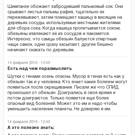
Шимпанзе обожают забродивший пальмовый сок. Они
срывают листья пальмы рафия, тщательно их
пережевывают, затем помещают кашицу в висящие на
деревьях сосуды, используемые местными жителями
для сбора сока. Когда кашица пропитывается соком,
обезьяны извлекают её из сосудов и лакомятся.
Интересно, что самцы обезьян балуются спиртным
чаще самок, одни сразу засыпают, другие бешено
начинают скакать по деревьям.
14 февраля 2016 - 12:49
Есть над чем поразмыслить
Шутки с генами осень опасны. Мусор в генах есть как у
обезьян так и у человека. Кто знает какие болезни могут
появиться после скрещивания. Писали же что СПИД
произошел от обезьян. Доигрались в свое время и
потом доиграются. Только появится еще более
опасный вид болезней. Может это им и надо чтобы
уменьшить население планеты. Не доверяю я им.
14 февраля 2016 - 12:40
А это полезно знать: