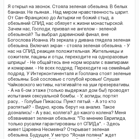
Я открыл на звонок. Стояла зеленая обезьяна. В белых
бананах. Не пьяная... Над миром нравственность царит.
От Сан-Франциско до Ахтырки не божий стыд, а
обезьяний СПИД нас обязует к жизни монастырской.
Зачем нас, Господи, призвал не ангелом - зеленой
обезьяной? Ты выбрал дарвинский финал, вне
Богослова Иоанна. Из зеркала у дивана глядела зеленая
обезьяна. Включил экран - стояла зеленая обезьяна. - У
нас на СПИД реакция положительная. Жительницы и
сожители, пацаны и отцы, переходите на одноразовые
шприцы! - Не общайтесь вне норм морали с вампирами
и комарами. - Не всех подряд. Переходите на семейный
подряд. У Интерконтиненталя и Госплана стоят зеленые
обезьяны. Бой сословью с голубой кровью! Слушая
Чайковского мотивы, натягивайте на уши презервативы.
- А на 6-ом этаже (только выдержал дом бы!) проводят
испытания сексуальной бомбы. - У, аспиды, портят
расу... - Голубые Пикассы. Пункт пятый. - А это кто
распятый? - Видно, кровь берут на анализ. Такое
дознались! - А у вас, коллега? до какого колена? Меня
обзванивает зеленая обезьяна: "По мнению Еврипида,
только русалки гарантированы от СПИДа". - Здесь
живет Царевна Несмеяна? Открывает зеленая
обезьяна. Будущее. У метро "Ясная поляна" ждет