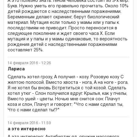
А это полезно знать: Геном человека состоит из 3-х млр.
Букв. Нужно уметь его правильно прочитать. Около 10%
детей рождаются с наследственными поражениями.
Беременным делают скрининг, берут биологический
материал. Мутация если только у мамы или у папы к
последствиям не приводит. Просто переносится в
следующее поколение и ждет своего часа Х. Если
мутация и у папы и у мамы одинаковые, то вероятность
рождения детей с наследственными поражениями
составляет 25%.
14 февраля 2016 - 12:26
Лариса
Сделать хотел грозу, А получил - козу. Розовую козу С
желтою полосой. Вместо хвоста - нога, А на ноге - рога.
Я не хотел бы вновь Встретиться с той козой. Сделать
хотел утюг - Слон получился вдруг. Крылья, как у пчелы,
Вместо ушей - цветы. Ночью мне снится сон: Плачут
коза и слон, Плачут и говорят: "Что с нами сделал ты,
Что с нами сделал ты!?"
14 февраля 2016 - 11:59
а это интересно