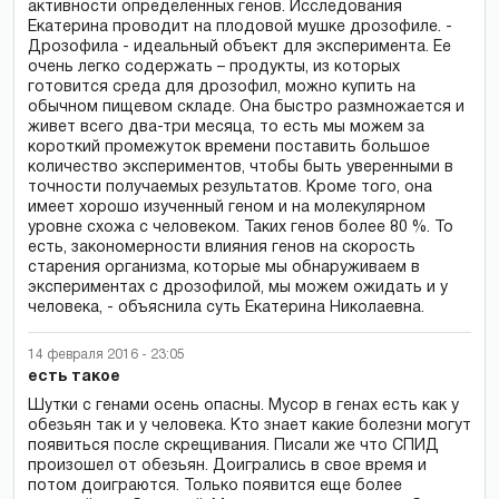
активности определенных генов. Исследования
Екатерина проводит на плодовой мушке дрозофиле. -
Дрозофила - идеальный объект для эксперимента. Ее
очень легко содержать – продукты, из которых
готовится среда для дрозофил, можно купить на
обычном пищевом складе. Она быстро размножается и
живет всего два-три месяца, то есть мы можем за
короткий промежуток времени поставить большое
количество экспериментов, чтобы быть уверенными в
точности получаемых результатов. Кроме того, она
имеет хорошо изученный геном и на молекулярном
уровне схожа с человеком. Таких генов более 80 %. То
есть, закономерности влияния генов на скорость
старения организма, которые мы обнаруживаем в
экспериментах с дрозофилой, мы можем ожидать и у
человека, - объяснила суть Екатерина Николаевна.
14 февраля 2016 - 23:05
есть такое
Шутки с генами осень опасны. Мусор в генах есть как у
обезьян так и у человека. Кто знает какие болезни могут
появиться после скрещивания. Писали же что СПИД
произошел от обезьян. Доигрались в свое время и
потом доиграются. Только появится еще более