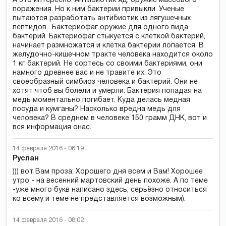
А это интересно: Антибиотик яд, оружие массового
поражения. Но к ним бактерии привыкли. Ученые
пытаются разработать антибиотик из лягушечных
пептидов . Бактериофаг оружие для одного вида
бактерий. Бактериофаг стыкуется с клеткой бактерий,
начинает размножатся и клетка бактерии лопается. В
желудочно-кишечном тракте человека находится около
1 кг бактерий. Не сортесь со своими бактериями, они
намного древнее вас и не травите их. Это
своеобразный симбиоз человека и бактерий. Они не
хотят чтоб вы болели и умерли. Бактерия попадая на
медь моментально погибает. Куда делась медная
посуда и кумганы? Насколько вредна медь для
человека? В среднем в человеке 150 грамм ДНК, вот и
вся информация онас.
14 февраля 2016 - 08:19
Руслан
))) вот Вам проза: Хорошего дня всем и Вам! Хорошее
утро - на весенний мартовский день похоже. А по теме
-уже много букв написано здесь, серьёзно относиться
ко всему и теме не представляется возможным).
14 февраля 2016 - 08:02