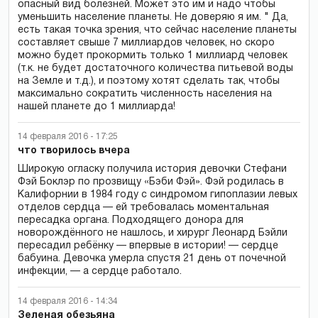
опасный вид болезней. Может это им и надо чтобы
уменьшить население планеты. Не доверяю я им. " Да,
есть такая точка зрения, что сейчас население планеты
составляет свыше 7 миллиардов человек, но скоро
можно будет прокормить только 1 миллиард человек
(т.к. не будет достаточного количества питьевой воды
на Земле и т.д.), и поэтому хотят сделать так, чтобы
максимально сократить численность населения на
нашей планете до 1 миллиарда!
14 февраля 2016 - 17:25
что творилось вчера
Широкую огласку получила история девочки Стефани
Фэй Боклэр по прозвищу «Бэби Фэй». Фэй родилась в
Калифорнии в 1984 году с синдромом гипоплазии левых
отделов сердца — ей требовалась моментальная
пересадка органа. Подходящего донора для
новорождённого не нашлось, и хирург Леонард Бэйли
пересадил ребёнку — впервые в истории! — сердце
бабуина. Девочка умерла спустя 21 день от почечной
инфекции, — а сердце работало.
14 февраля 2016 - 14:34
Зеленая обезьяна