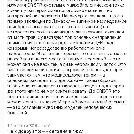
Я вам могу раскрыть тайну. Имеется огромная область
изучения CRISPR-системы с микробиологической точки
зрения, у бактерий имеется огромное количество
интереснейших аспектов. Например, оказалось, что это
пример эволюции по Ламарку — типичное наследование
приобретенных признаков, то есть Лысенко ( на
которого все советские академики наезжали) оказался
отчасти прав. Существуют три основных направления
применения технологии редактирования ДНК, над
которыми непосредственно работают многие
лаборатории. Это генная терапия, то есть вы вырезаете
плохой ген и на его место вставляете хороший — это
может быть не весь ген, а лишь небольшой участок. Это
синтетическая биология — огромная область, которая
занимается тем, что модифицирует геном — в
основном бактерий или дрожжей — таким образом,
чтобы они начинали синтезировать вещество, которое
до этого никто не мог синтезировать. До CRISPR это
была традиционная генная инженерия, а теперь это все
можно делать в клетке. И третий очень важный элемент
— это создание животных моделей человеческих
болезней.
12 февраля 2016 - 23:57
Не к добру это! – – сегодня в 14:27