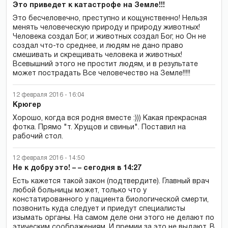
Это приведет к катастрофе на Земле!!!
Это бесчеловечно, преступно и кощунственно! Нельзя
менять человеческую природу и природу животных!
Человека создал Бог, и животных создал Бог, но Он не
создал что-то среднее, и людям не дано право
смешивать и скрещивать человека и животных!
Всевышний этого не простит людям, и в результате
может пострадать Все человечество на Земле!!!!!
12 февраля 2016 - 16:04
Крюгер
Хорошо, когда вся родня вместе :))) Какая прекрасная
фотка. Прямо "т. Хрущов и свиньи". Поставил на
рабочий стол.
12 февраля 2016 - 14:50
Не к добру это! – – сегодня в 14:27
Есть кажется такой закон (подтвердите). Главный врач
любой больницы может, только что у
констатированного у пациента биологической смерти,
позвонить куда следует и приедут специалисты
изымать органы. На самом деле они этого не делают по
этическим соображениям. И премии за это не выдают. В