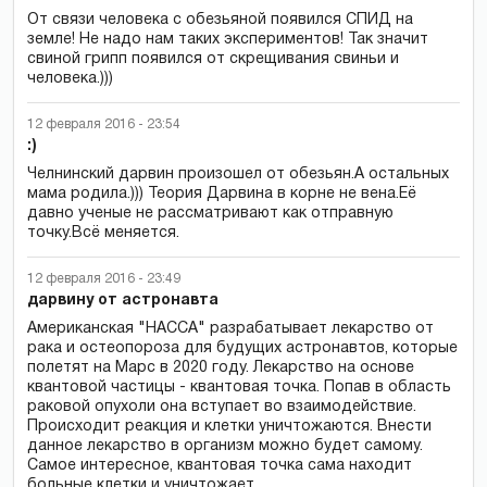
От связи человека с обезьяной появился СПИД на
земле! Не надо нам таких экспериментов! Так значит
свиной грипп появился от скрещивания свиньи и
человека.)))
12 февраля 2016 - 23:54
:)
Челнинский дарвин произошел от обезьян.А остальных
мама родила.))) Теория Дарвина в корне не вена.Её
давно ученые не рассматривают как отправную
точку.Всё меняется.
12 февраля 2016 - 23:49
дарвину от астронавта
Американская "НАССА" разрабатывает лекарство от
рака и остеопороза для будущих астронавтов, которые
полетят на Марс в 2020 году. Лекарство на основе
квантовой частицы - квантовая точка. Попав в область
раковой опухоли она вступает во взаимодействие.
Происходит реакция и клетки уничтожаются. Внести
данное лекарство в организм можно будет самому.
Самое интересное, квантовая точка сама находит
больные клетки и уничтожает.