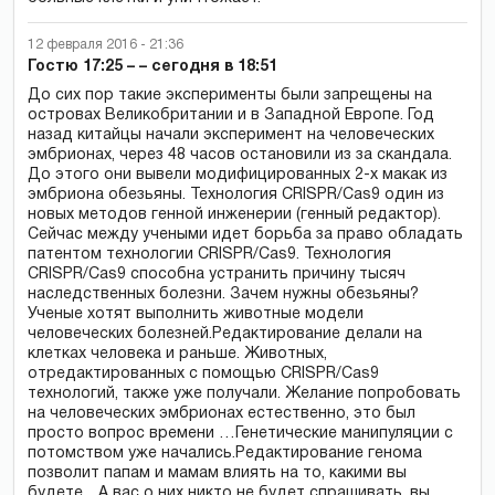
12 февраля 2016 - 21:36
Гостю 17:25 – – сегодня в 18:51
До сих пор такие эксперименты были запрещены на
островах Великобритании и в Западной Европе. Год
назад китайцы начали эксперимент на человеческих
эмбрионах, через 48 часов остановили из за скандала.
До этого они вывели модифицированных 2-х макак из
эмбриона обезьяны. Технология CRISPR/Cas9 один из
новых методов генной инженерии (генный редактор).
Сейчас между учеными идет борьба за право обладать
патентом технологии CRISPR/Cas9. Технология
CRISPR/Cas9 способна устранить причину тысяч
наследственных болезни. Зачем нужны обезьяны?
Ученые хотят выполнить животные модели
человеческих болезней.Редактирование делали на
клетках человека и раньше. Животных,
отредактированных с помощью CRISPR/Cas9
технологий, также уже получали. Желание попробовать
на человеческих эмбрионах естественно, это был
просто вопрос времени …Генетические манипуляции с
потомством уже начались.Редактирование генома
позволит папам и мамам влиять на то, какими вы
будете. . А вас о них никто не будет спрашивать, вы