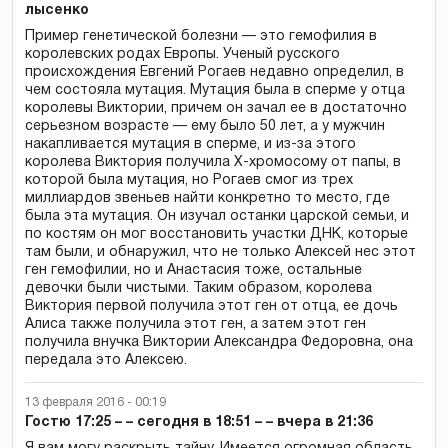
лысенко
Пример генетической болезни — это гемофилия в
королевских родах Европы. Ученый русского
происхождения Евгений Рогаев недавно определил, в
чем состояла мутация. Мутация была в сперме у отца
королевы Виктории, причем он зачал ее в достаточно
серьезном возрасте — ему было 50 лет, а у мужчин
накапливается мутация в сперме, и из-за этого
королева Виктория получила X-хромосому от папы, в
которой была мутация, но Рогаев смог из трех
миллиардов звеньев найти конкретно то место, где
была эта мутация. Он изучал останки царской семьи, и
по костям он мог восстановить участки ДНК, которые
там были, и обнаружил, что не только Алексей нес этот
ген гемофилии, но и Анастасия тоже, остальные
девочки были чистыми. Таким образом, королева
Виктория первой получила этот ген от отца, ее дочь
Алиса также получила этот ген, а затем этот ген
получила внучка Виктории Александра Федоровна, она
передала это Алексею.
13 февраля 2016 - 00:19
Гостю 17:25 – – сегодня в 18:51 – – вчера в 21:36