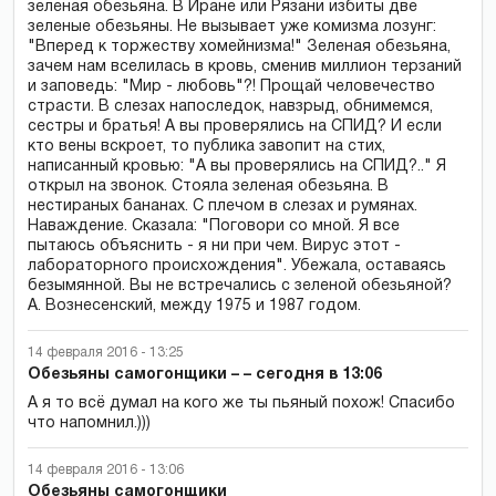
зеленая обезьяна. В Иране или Рязани избиты две
зеленые обезьяны. Не вызывает уже комизма лозунг:
"Вперед к торжеству хомейнизма!" Зеленая обезьяна,
зачем нам вселилась в кровь, сменив миллион терзаний
и заповедь: "Мир - любовь"?! Прощай человечество
страсти. В слезах напоследок, навзрыд, обнимемся,
сестры и братья! А вы проверялись на СПИД? И если
кто вены вскроет, то публика завопит на стих,
написанный кровью: "А вы проверялись на СПИД?.." Я
открыл на звонок. Стояла зеленая обезьяна. В
нестираных бананах. С плечом в слезах и румянах.
Наваждение. Сказала: "Поговори со мной. Я все
пытаюсь объяснить - я ни при чем. Вирус этот -
лабораторного происхождения". Убежала, оставаясь
безымянной. Вы не встречались с зеленой обезьяной?
А. Вознесенский, между 1975 и 1987 годом.
14 февраля 2016 - 13:25
Обезьяны самогонщики – – сегодня в 13:06
А я то всё думал на кого же ты пьяный похож! Спасибо
что напомнил.)))
14 февраля 2016 - 13:06
Обезьяны самогонщики