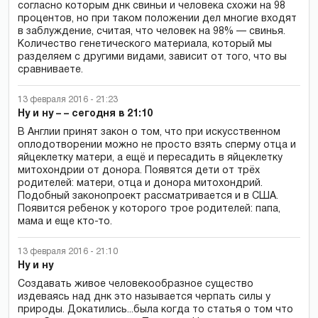
согласно которым днк свиньи и человека схожи на 98
процентов, но при таком положении дел многие входят
в заблуждение, считая, что человек на 98% — свинья.
Количество генетического материала, который мы
разделяем с другими видами, зависит от того, что вы
сравниваете.
13 февраля 2016 - 21:23
Ну и ну – – сегодня в 21:10
В Англии принят закон о том, что при искусственном
оплодотворении можно не просто взять сперму отца и
яйцеклетку матери, а ещё и пересадить в яйцеклетку
митохондрии от донора. Появятся дети от трёх
родителей: матери, отца и донора митохондрий.
Подобный законопроект рассматривается и в США.
Появится ребенок у которого трое родителей: папа,
мама и еще кто-то.
13 февраля 2016 - 21:10
Ну и ну
Создавать живое человекообразное существо
издеваясь над днк это называется черпать силы у
природы. Докатились...была когда то статья о том что