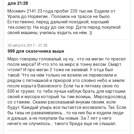
для 21:28
Москвич 2141 23 года пробег 220 тыс.км. Ездили от
Урала до Норвегии... Поломок на трассе не было.
Естественно, перед дальней поездкой, хороший
тех.осмотр. На ходу до сих пор. Дети перед покупкой
своей машины, учились ездить на нём. :))
20 августа 2017 - 21:28
999 для сказочника выше
Мерс говориш головалый, ну ну... что на меган то пресел
после мерса? И что это за мерс в тонну весом. Смарт
чтоли? И про меган 2 тоже не заливай. У отца был
такой. Что на нём только не возили не перевозили и
рядом с пятнашкой и приорой это словно небо и земля
после корыта Вазовского. Если ты в пятнаху свою по
500 кг грузил, то тебе лучше каблук брать для картошки
своей и мусора который ты там возишь.. Мерседосовод
со стажем.. Сказки рассказывай внукам своим, если
будут. Каждый упырь все пытается восхвалить Таз. Если
бы тазы не разваливались , то на них бы и ездили люди
и дальше, а не покупали бы новые. За 7 лет у него
ничего не случилось... такого бреда еще не слышал..