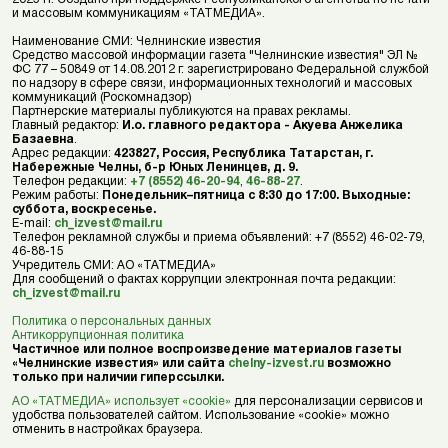
и массовым коммуникациям «ТАТМЕДИА».
Наименование СМИ: Челнинские известия
Средство массовой информации газета "Челнинские известия" ЭЛ №
ФС 77 – 50849 от 14.08.2012 г. зарегистрировано Федеральной службой
по надзору в сфере связи, информационных технологий и массовых
коммуникаций (Роскомнадзор)
Партнерские материалы публикуются на правах рекламы.
Главный редактор:
И.о. главного редактора - Акуева Анжелика
Базаевна
.
Адрес редакции:
423827, Россия, Республика Татарстан, г.
Набережные Челны, б-р Юных Ленинцев, д. 9.
Телефон редакции:
+7 (8552) 46-20-94
,
46-88-27
.
Режим работы:
Понедельник–пятница с 8:30 до 17:00. Выходные:
суббота, воскресенье.
E-mail:
ch_izvest@mail.ru
Телефон рекламной службы и приема объявлений: +7 (8552) 46-02-79,
46-88-15
Учредитель СМИ: АО «ТАТМЕДИА»
Для сообщений о фактах коррупции электронная почта редакции:
ch_izvest@mail.ru
Политика о персональных данных
Антикоррупционная политика
Частичное или полное воспроизведение материалов газеты
«Челнинские известия» или сайта
chelny-izvest.ru
возможно
только при наличии гиперссылки.
АО «ТАТМЕДИА» использует «cookie»
для персонализации сервисов и
удобства пользователей сайтом. Использование «cookie» можно
отменить в настройках браузера.