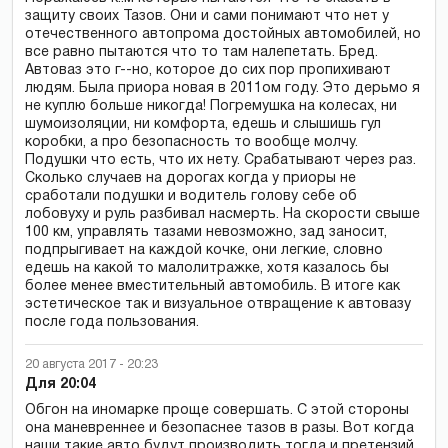
защиту своих Тазов. Они и сами понимают что нет у
отечественного автопрома достойных автомобилей, но
все равно пытаются что то там налепетать. Бред.
Автоваз это г--но, которое до сих пор пропихивают
людям. Была приора новая в 2011ом году. Это дерьмо я
не куплю больше никогда! Погремушка на колесах, ни
шумоизоляции, ни комфорта, едешь и слышишь гул
коробки, а про безопасность то вообще молчу.
Подушки что есть, что их нету. Срабатывают через раз.
Сколько случаев на дорогах когда у приоры не
сработали подушки и водитель голову себе об
лобовуху и руль разбивал насмерть. На скорости свыше
100 км, управлять тазами невозможно, зад заносит,
подпрыгивает на каждой кочке, они легкие, словно
едешь на какой то малолитражке, хотя казалось бы
более менее вместительный автомобиль. В итоге как
эстетическое так и визуальное отвращение к автовазу
после года пользования.
20 августа 2017 - 20:23
Для 20:04
Обгон на иномарке проще совершать. С этой стороны
она маневреннее и безопаснее тазов в разы. Вот когда
наши такие авто будут производить тогда и претензий