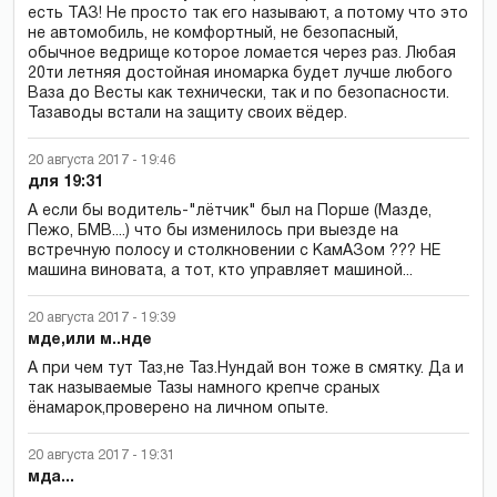
есть ТАЗ! Не просто так его называют, а потому что это
не автомобиль, не комфортный, не безопасный,
обычное ведрище которое ломается через раз. Любая
20ти летняя достойная иномарка будет лучше любого
Ваза до Весты как технически, так и по безопасности.
Тазаводы встали на защиту своих вёдер.
20 августа 2017 - 19:46
для 19:31
А если бы водитель-"лётчик" был на Порше (Мазде,
Пежо, БМВ....) что бы изменилось при выезде на
встречную полосу и столкновении с КамАЗом ??? НЕ
машина виновата, а тот, кто управляет машиной...
20 августа 2017 - 19:39
мде,или м..нде
А при чем тут Таз,не Таз.Нундай вон тоже в смятку. Да и
так называемые Тазы намного крепче сраных
ёнамарок,проверено на личном опыте.
20 августа 2017 - 19:31
мда...