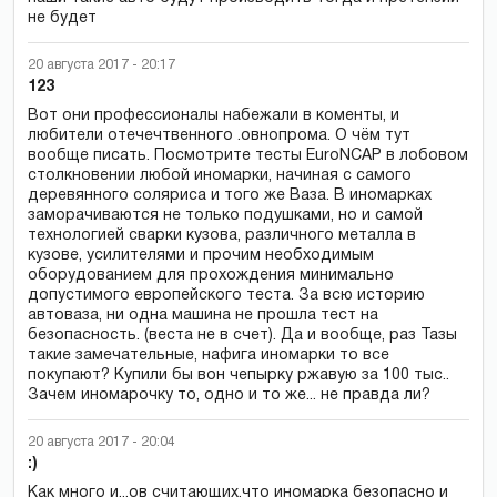
не будет
20 августа 2017 - 20:17
123
Вот они профессионалы набежали в коменты, и
любители отечечтвенного .овнопрома. О чём тут
вообще писать. Посмотрите тесты EuroNCAP в лобовом
столкновении любой иномарки, начиная с самого
деревянного соляриса и того же Ваза. В иномарках
заморачиваются не только подушками, но и самой
технологией сварки кузова, различного металла в
кузове, усилителями и прочим необходимым
оборудованием для прохождения минимально
допустимого европейского теста. За всю историю
автоваза, ни одна машина не прошла тест на
безопасность. (веста не в счет). Да и вообще, раз Тазы
такие замечательные, нафига иномарки то все
покупают? Купили бы вон чепырку ржавую за 100 тыс..
Зачем иномарочку то, одно и то же... не правда ли?
20 августа 2017 - 20:04
:)
Как много и...ов считающих,что иномарка безопасно и