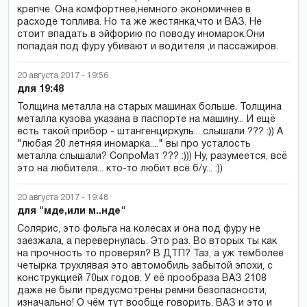
крепче. Она комфортнее,немного экономичнее в
расходе топлива. Но та же жестянка,что и ВАЗ. Не
стоит впадать в эйфорию по поводу иномарок.Они
попадая под фуру убивают и водителя ,и пассажиров.
20 августа 2017 - 19:56
для 19:48
Толщина металла на старых машинах больше. Толщина
металла кузова указана в паспорте на машину... И ещё
есть такой прибор - штангенциркуль... слышали ??? :)) А
"любая 20 летняя иномарка...." вы про усталость
металла слышали? СопроМат ??? :))) Ну, разумеется, всё
это на любителя... кто-то любит всё б/у... :))
20 августа 2017 - 19:48
для "мде,или м..нде"
Солярис, это фольга на колесах и она под фуру не
заезжала, а перевернулась. Это раз. Во вторых ты как
на прочность то проверял? В ДТП? Таз, а уж темболее
четырка трухлявая это автомобиль забытой эпохи, с
конструкцией 70ых годов. У её прообраза ВАЗ 2108
даже не были предусмотрены ремни безопасности,
изначально! О чём тут вообще говорить. ВАЗ и это и