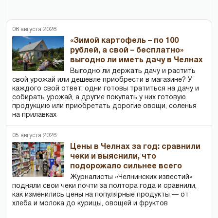
06 августа 2026
«Зимой картофель – по 100
рублей, а свой – бесплатно»
выгодно ли иметь дачу в Челнах
Выгодно ли держать дачу и растить
свой урожай или дешевле приобрести в магазине? У
каждого свой ответ: одни готовы тратиться на дачу и
собирать урожай, а другие покупать у них готовую
продукцию или приобретать дорогие овощи, соленья
на прилавках
05 августа 2026
Цены в Челнах за год: сравнили
чеки и выяснили, что
подорожало сильнее всего
Журналисты «Челнинских известий»
подняли свои чеки почти за полтора года и сравнили,
как изменились цены на популярные продукты — от
хлеба и молока до курицы, овощей и фруктов