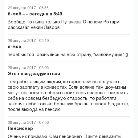
29 августа 2017 - 08:55
ё-моё – – сегодня в 8:49
Вообще-то ныла только Пугачева. О пенсии Ротару
рассказал некий Лавров.
29 августа 2017 - 08:49
ё-моё
перебьются...разнылись на всю страну, "малоимущие"(((
29 августа 2017 - 08:03
Это повод задуматься
тем работающим людям, которые сейчас получают
свою зарплату в конвертах. Если всякие там шоу-мэны
могут позволить себе из своих серых зарплат накопить
себе на совсем безбедную старость, то работяги
накопят себе только большую брешь в своём бюджете,
после выхода на пенсию.
29 августа 2017 - 07:36
Пенсионер
Очень их понимаю. Сам пенсионер. Дайте реквизиты