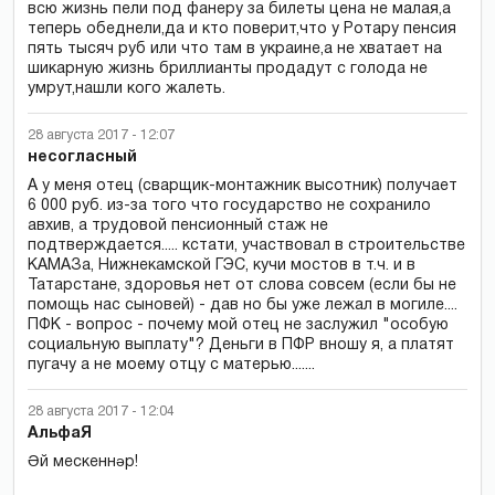
всю жизнь пели под фанеру за билеты цена не малая,а
теперь обеднели,да и кто поверит,что у Ротару пенсия
пять тысяч руб или что там в украине,а не хватает на
шикарную жизнь бриллианты продадут с голода не
умрут,нашли кого жалеть.
28 августа 2017 - 12:07
несогласный
А у меня отец (сварщик-монтажник высотник) получает
6 000 руб. из-за того что государство не сохранило
авхив, а трудовой пенсионный стаж не
подтверждается..... кстати, участвовал в строительстве
КАМАЗа, Нижнекамской ГЭС, кучи мостов в т.ч. и в
Татарстане, здоровья нет от слова совсем (если бы не
помощь нас сыновей) - дав но бы уже лежал в могиле....
ПФК - вопрос - почему мой отец не заслужил "особую
социальную выплату"? Деньги в ПФР вношу я, а платят
пугачу а не моему отцу с матерью.......
28 августа 2017 - 12:04
АльфаЯ
Әй мескеннәр!