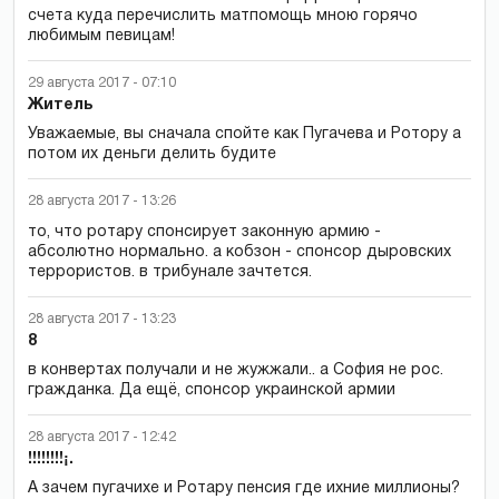
счета куда перечислить матпомощь мною горячо
любимым певицам!
29 августа 2017 - 07:10
Житель
Уважаемые, вы сначала спойте как Пугачева и Ротору а
потом их деньги делить будите
28 августа 2017 - 13:26
то, что ротару спонсирует законную армию -
абсолютно нормально. а кобзон - спонсор дыровских
террористов. в трибунале зачтется.
28 августа 2017 - 13:23
8
в конвертах получали и не жужжали.. а София не рос.
гражданка. Да ещё, спонсор украинской армии
28 августа 2017 - 12:42
!!!!!!!!¡.
А зачем пугачихе и Ротару пенсия где ихние миллионы?