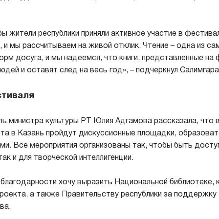
бы жители республики приняли активное участие в фестива
, и мы рассчитываем на живой отклик. Чтение – одна из са
рм досуга, и мы надеемся, что книги, представленные на 
юдей и оставят след на весь год», – подчеркнул Салимгара
стиваля
ь министра культуры РТ Юлия Адгамова рассказала, что 
та в Казань пройдут дискуссионные площадки, образоват
ями. Все мероприятия организованы так, чтобы быть досту
ак и для творческой интеллигенции.
благодарности хочу выразить Национальной библиотеке, 
роекта, а также Правительству республики за поддержку 
ва.