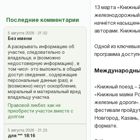
13 марта «Книжный 
железнодорожный в
Последние комментарии
начнётся насыщенн
авторами. Книжные
5 августа 2026 - 21:32
Без имени
Одной из ключевых
А раскрывать информацию об
участке, следовательно о
программа доступн
владельце, и (возможно
недостоверную информацию) , в
том числ- это выложить в общий
Международны
доступ сведения , содержащие
персональные данные (раз), и
(возможно) несут оскорбление,
«Книжный поезд – 
моральный и материальный вред
«Книжные маяки Ро
владельцу участка.
железные дороги»
Правовой ликбез: как не
фестивали пройдут
приобрести участок вместе с
долгом
Новгород, Казань, 
формате.
5 августа 2026 - 21:23
для *** 18:16