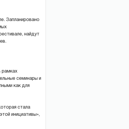
ле. Запланировано
мых
фестивале, найдут
ев.
в рамках
ельные семинары и
пными как для
которая стала
этой инициативы»,