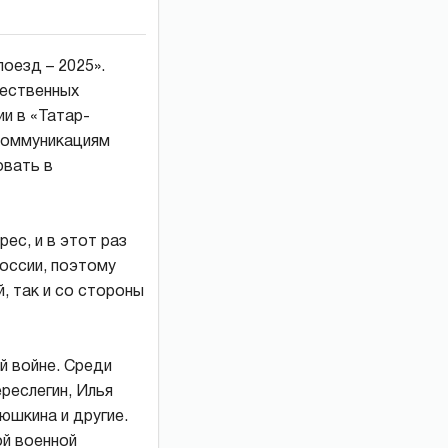
оезд – 2025».
щественных
ии в «Татар-
коммуникациям
овать в
ес, и в этот раз
России, поэтому
, так и со стороны
й войне. Среди
ереслегин, Илья
юшкина и другие.
ой военной