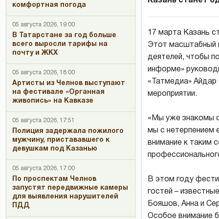
Казань станет о
комфортная погода
05 августа 2026, 19:00
17 марта Казань с
В Татарстане за год больше
всего выросли тарифы на
Этот масштабный п
почту и ЖКХ
деятелей, чтобы п
информе» руководи
05 августа 2026, 18:00
«Татмедиа» Айдар 
Артисты из Челнов выступают
на фестивале «Органная
мероприятии.
живопись» на Кавказе
«Мы уже знакомы с
05 августа 2026, 17:51
мы с нетерпением 
Полиция задержала пожилого
мужчину, пристававшего к
внимание к таким 
девушкам под Казанью
профессионального
05 августа 2026, 17:00
По проспектам Челнов
В этом году фести
запустят передвижные камеры
гостей – известные
для выявления нарушителей
Бояшов, Анна и Се
ПДД
Особое внимание б