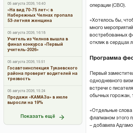
05 августа 2026, 16:40
операции (СВО).
«На вид 70-75 лет»: в
Набережных Челнах пропала
«Хотелось бы, что
53-летняя женщина
много мероприятий
05 августа 2026, 16:18
востребованных фо
Учитель из Челнов вышла в
отклик в сердцах л
финал конкурса «Первый
учитель-2026»
Программа фе
05 августа 2026, 15:51
Госавтоинспекция Тукаевского
Первый заместител
района проверит водителей на
трезвость
однодневного визи
встречи с писател
05 августа 2026, 15:24
обычных горожан, т
Продажи «КАМАЗа» в июле
выросли на 19%
«Отдельные слова 
Показать ещё
флагманом этого п
– добавила Адгамо