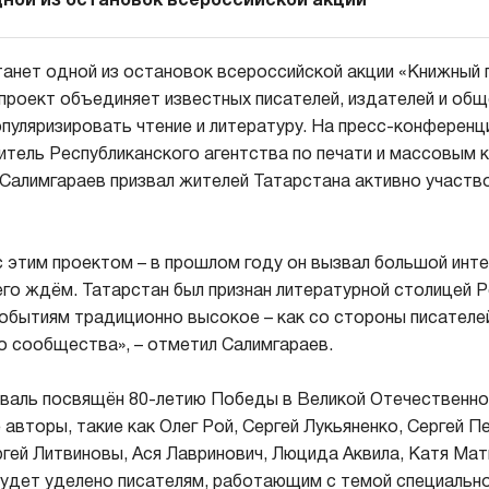
дной из остановок всероссийской акции
танет одной из остановок всероссийской акции «Книжный п
роект объединяет известных писателей, издателей и об
опуляризировать чтение и литературу. На пресс-конференц
тель Республиканского агентства по печати и массовым 
Салимгараев призвал жителей Татарстана активно участв
 этим проектом – в прошлом году он вызвал большой интер
его ждём. Татарстан был признан литературной столицей 
событиям традиционно высокое – как со стороны писателей
 сообщества», – отметил Салимгараев.
валь посвящён 80-летию Победы в Великой Отечественно
 авторы, такие как Олег Рой, Сергей Лукьяненко, Сергей П
ргей Литвиновы, Ася Лавринович, Люцида Аквила, Катя Мат
удет уделено писателям, работающим с темой специальн