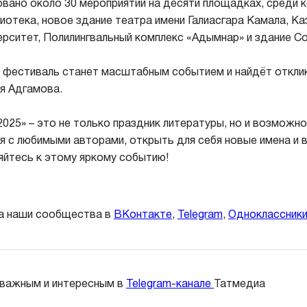
овано около 30 мероприятий на десяти площадках, среди 
иотека, новое здание театра имени Галиасгара Камала, Ка
рситет, Полилингвальный комплекс «Адымнар» и здание Со
 фестиваль станет масштабным событием и найдёт отклик
я Адгамова.
2025» – это не только праздник литературы, но и возможн
я с любимыми авторами, открыть для себя новые имена и 
яйтесь к этому яркому событию!
а наши сообщества в
ВКонтакте
,
Telegram
,
Одноклассник
 важным и интересным в
Telegram-канале
Татмедиа