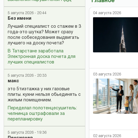
Главное
5 августа 2026 - 20:44
04 августа 2026
Без имени
Лучший специалист со стажем в 3
года-это шутка? Может сразу
после собеседования выдвигать
лучшего на доску почета?
В Татарстане заработала
Электронная доска почета для
лучших специалистов
03 августа 2026
5 августа 2026 - 20:33
макс
это 5тиэтажка у них газовые
плиты. кухни нельзя обьединять с
жилым помещением.
Переделал полотенцесушитель:
челнинца оштрафовали за
перепланировку
5 августа 2026 - 19:36
02 августа 2026