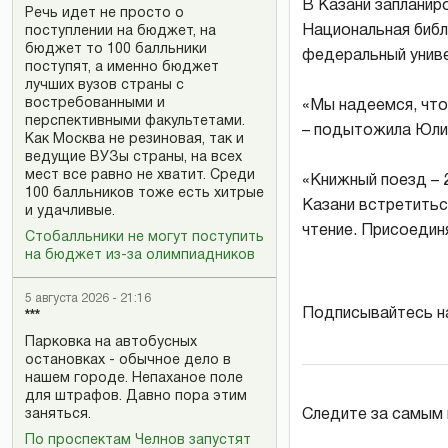
В Казани запланир
Речь идет не просто о
Национальная библ
поступлении на бюджет, на
бюджет то 100 балльники
федеральный униве
поступят, а именно бюджет
лучших вузов страны с
востребованными и
«Мы надеемся, что
перспективными факультетами.
– подытожила Юли
Как Москва не резиновая, так и
ведущие ВУЗы страны, на всех
мест все равно не хватит. Среди
«Книжный поезд – 
100 балльников тоже есть хитрые
Казани встретитьс
и удачливые.
чтение. Присоедин
Стобалльники не могут поступить
на бюджет из-за олимпиадников
5 августа 2026 - 21:16
Подписывайтесь н
***
Парковка на автобусных
остановках - обычное дело в
нашем городе. Непаханое поле
для штрафов. Давно пора этим
заняться.
Следите за самым
По проспектам Челнов запустят