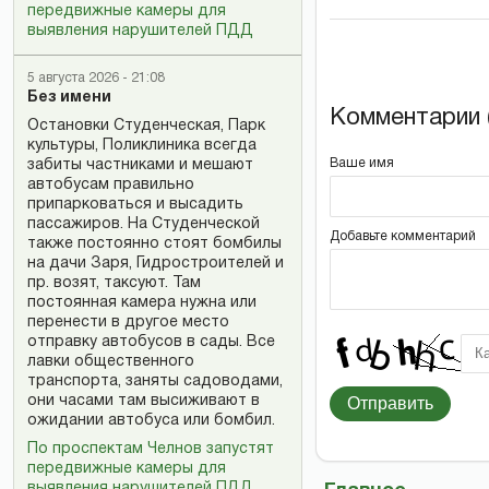
передвижные камеры для
выявления нарушителей ПДД
5 августа 2026 - 21:08
Без имени
Комментарии (
Остановки Студенческая, Парк
культуры, Поликлиника всегда
Ваше имя
забиты частниками и мешают
автобусам правильно
припарковаться и высадить
пассажиров. На Студенческой
Добавьте комментарий
также постоянно стоят бомбилы
на дачи Заря, Гидростроителей и
пр. возят, таксуют. Там
постоянная камера нужна или
перенести в другое место
отправку автобусов в сады. Все
лавки общественного
транспорта, заняты садоводами,
они часами там высиживают в
Отправить
ожидании автобуса или бомбил.
По проспектам Челнов запустят
передвижные камеры для
выявления нарушителей ПДД