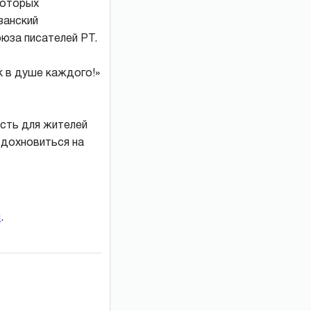
которых
занский
юза писателей РТ.
 в душе каждого!»
ость для жителей
вдохновиться на
и
.