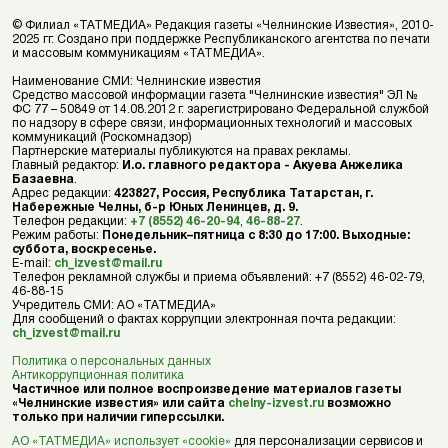
© Филиал «ТАТМЕДИА» Редакция газеты «Челнинские Известия», 2010-
2025 гг. Создано при поддержке Республиканского агентства по печати
и массовым коммуникациям «ТАТМЕДИА».
Наименование СМИ: Челнинские известия
Средство массовой информации газета "Челнинские известия" ЭЛ №
ФС 77 – 50849 от 14.08.2012 г. зарегистрировано Федеральной службой
по надзору в сфере связи, информационных технологий и массовых
коммуникаций (Роскомнадзор)
Партнерские материалы публикуются на правах рекламы.
Главный редактор:
И.о. главного редактора - Акуева Анжелика
Базаевна
.
Адрес редакции:
423827, Россия, Республика Татарстан, г.
Набережные Челны, б-р Юных Ленинцев, д. 9.
Телефон редакции:
+7 (8552) 46-20-94
,
46-88-27
.
Режим работы:
Понедельник–пятница с 8:30 до 17:00. Выходные:
суббота, воскресенье.
E-mail:
ch_izvest@mail.ru
Телефон рекламной службы и приема объявлений: +7 (8552) 46-02-79,
46-88-15
Учредитель СМИ: АО «ТАТМЕДИА»
Для сообщений о фактах коррупции электронная почта редакции:
ch_izvest@mail.ru
Политика о персональных данных
Антикоррупционная политика
Частичное или полное воспроизведение материалов газеты
«Челнинские известия» или сайта
chelny-izvest.ru
возможно
только при наличии гиперссылки.
АО «ТАТМЕДИА» использует «cookie»
для персонализации сервисов и