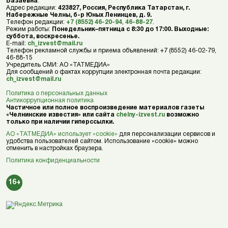
Базаевна
.
Адрес редакции:
423827, Россия, Республика Татарстан, г.
Набережные Челны, б-р Юных Ленинцев, д. 9.
Телефон редакции:
+7 (8552) 46-20-94
,
46-88-27
.
Режим работы:
Понедельник–пятница с 8:30 до 17:00. Выходные:
суббота, воскресенье.
E-mail:
ch_izvest@mail.ru
Телефон рекламной службы и приема объявлений: +7 (8552) 46-02-79,
46-88-15
Учредитель СМИ: АО «ТАТМЕДИА»
Для сообщений о фактах коррупции электронная почта редакции:
ch_izvest@mail.ru
Политика о персональных данных
Антикоррупционная политика
Частичное или полное воспроизведение материалов газеты
«Челнинские известия» или сайта
chelny-izvest.ru
возможно
только при наличии гиперссылки.
АО «ТАТМЕДИА» использует «cookie»
для персонализации сервисов и
удобства пользователей сайтом. Использование «cookie» можно
отменить в настройках браузера.
Политика конфиденциальности
16+