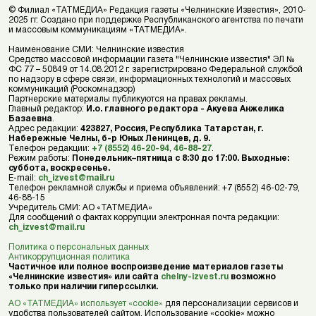
© Филиал «ТАТМЕДИА» Редакция газеты «Челнинские Известия», 2010-
2025 гг. Создано при поддержке Республиканского агентства по печати
и массовым коммуникациям «ТАТМЕДИА».
Наименование СМИ: Челнинские известия
Средство массовой информации газета "Челнинские известия" ЭЛ №
ФС 77 – 50849 от 14.08.2012 г. зарегистрировано Федеральной службой
по надзору в сфере связи, информационных технологий и массовых
коммуникаций (Роскомнадзор)
Партнерские материалы публикуются на правах рекламы.
Главный редактор:
И.о. главного редактора - Акуева Анжелика
Базаевна
.
Адрес редакции:
423827, Россия, Республика Татарстан, г.
Набережные Челны, б-р Юных Ленинцев, д. 9.
Телефон редакции:
+7 (8552) 46-20-94
,
46-88-27
.
Режим работы:
Понедельник–пятница с 8:30 до 17:00. Выходные:
суббота, воскресенье.
E-mail:
ch_izvest@mail.ru
Телефон рекламной службы и приема объявлений: +7 (8552) 46-02-79,
46-88-15
Учредитель СМИ: АО «ТАТМЕДИА»
Для сообщений о фактах коррупции электронная почта редакции:
ch_izvest@mail.ru
Политика о персональных данных
Антикоррупционная политика
Частичное или полное воспроизведение материалов газеты
«Челнинские известия» или сайта
chelny-izvest.ru
возможно
только при наличии гиперссылки.
АО «ТАТМЕДИА» использует «cookie»
для персонализации сервисов и
удобства пользователей сайтом. Использование «cookie» можно