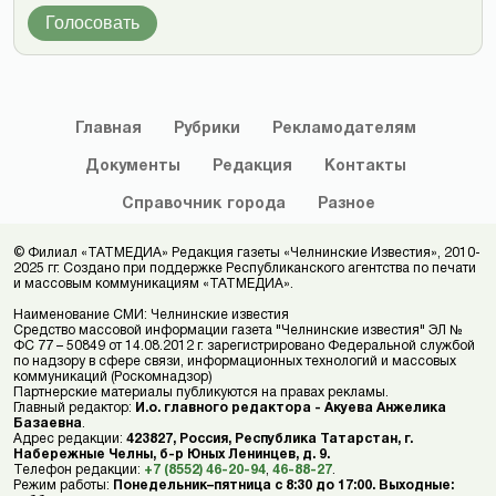
Голосовать
Главная
Рубрики
Рекламодателям
Документы
Редакция
Контакты
Справочник
города
Разное
© Филиал «ТАТМЕДИА» Редакция газеты «Челнинские Известия», 2010-
2025 гг. Создано при поддержке Республиканского агентства по печати
и массовым коммуникациям «ТАТМЕДИА».
Наименование СМИ: Челнинские известия
Средство массовой информации газета "Челнинские известия" ЭЛ №
ФС 77 – 50849 от 14.08.2012 г. зарегистрировано Федеральной службой
по надзору в сфере связи, информационных технологий и массовых
коммуникаций (Роскомнадзор)
Партнерские материалы публикуются на правах рекламы.
Главный редактор:
И.о. главного редактора - Акуева Анжелика
Базаевна
.
Адрес редакции:
423827, Россия, Республика Татарстан, г.
Набережные Челны, б-р Юных Ленинцев, д. 9.
Телефон редакции:
+7 (8552) 46-20-94
,
46-88-27
.
Режим работы:
Понедельник–пятница с 8:30 до 17:00. Выходные: