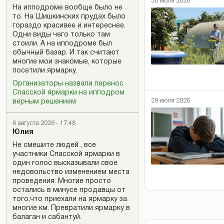
30 июля 2026
На ипподроме вообще было не
то. На Шишкинских прудах было
гораздо красивее и интереснее.
Одни виды чего только там
стоили. А на ипподроме был
обычный базар. И так считают
многие мои знакомые, которые
посетили ярмарку.
Организаторы назвали перенос
Спасской ярмарки на ипподром
29 июля 2026
верным решением
6 августа 2026 - 17:48
Юлия
Не смешите людей , все
участники Спасской ярмарки в
один голос высказывали свое
недовольство изменением места
проведения. Многие просто
остались в минусе продавцы от
того,что приехали на ярмарку за
многие км. Превратили ярмарку в
балаган и сабантуй.