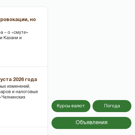
провокации, но
 – о «смуте»
и Казани и
уста 2026 года
ных изменений,
варов и налоговые
«Челнинских
Курсы валют
Погода
Объявления