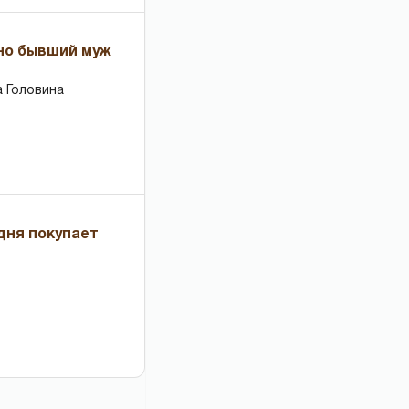
 но бывший муж
 Головина
дня покупает