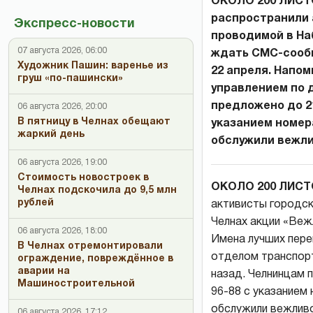
ОКОЛО 200 ЛИСТО
распространили 
Экспресс-новости
проводимой в На
07 августа 2026, 06:00
ждать СМС-сообщ
Художник Пашин: варенье из
22 апреля. Напо
груш «по-пашински»
управлением по 
предложено до 2
06 августа 2026, 20:00
В пятницу в Челнах обещают
указанием номера
жаркий день
обслужили вежлив
06 августа 2026, 19:00
Стоимость новостроек в
ОКОЛО 200 ЛИС
Челнах подскочила до 9,5 млн
рублей
активисты городск
Челнах акции «Веж
06 августа 2026, 18:00
Имена лучших пере
В Челнах отремонтировали
отделом транспорт
ограждение, повреждённое в
аварии на
назад. Челнинцам 
Машиностроительной
96-88 с указанием
обслужили вежливо,
06 августа 2026, 17:12