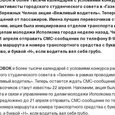
ВОК и более тысячи календарей с условиями конку
активисты городского студенческого совета в «Газе
бережных Челнах акции «Вежливый водитель». Тепер
ений от пассажиров. Имена лучших перевозчиков с
мним, акция была инициирована отделом транспорта и
делам молодежи Исполкома города неделю назад. Ч
1 апреля отправить СМС-сообщение по телефону 8-98
 маршрута и номера транспортного средства с букво
о, и буквой «Н», если водитель вел себя грубо.
ТОВОК
и более тысячи календарей с условиями конкурса р
ого студенческого совета в «Газелях» в рамках проводи
ливый водитель». Теперь остается ждать СМС-сообщений
возчиков станут известны 22 апреля. Напомним, акция был
а и связи и управлением по делам молодежи Исполкома 
предложено до 21 апреля отправить СМС-сообщение по т
 номера маршрута и номера транспортного средства с букв
 и буквой «Н», если водитель вел себя грубо.