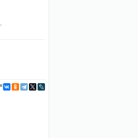
и
.
я: