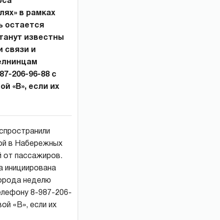
рса
лях» в рамках
ь остается
танут известны
 связи и
елнинцам
7-206-96-88 с
й «В», если их
аспространили
мой в Набережных
 от пассажиров.
а инициирована
города неделю
елефону 8-987-206-
ой «В», если их