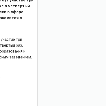
мут участие три
уже в четвертый
ехи в сфере
накомится с
 участие три
етвертый раз.
образования и
ебным заведением.
и
.