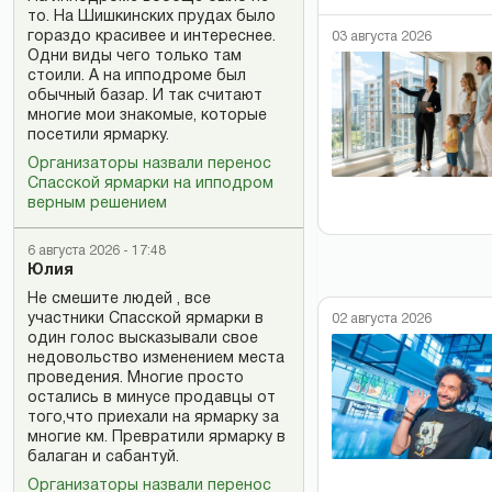
то. На Шишкинских прудах было
гораздо красивее и интереснее.
03 августа 2026
Одни виды чего только там
стоили. А на ипподроме был
обычный базар. И так считают
многие мои знакомые, которые
посетили ярмарку.
Организаторы назвали перенос
Спасской ярмарки на ипподром
верным решением
6 августа 2026 - 17:48
Юлия
Не смешите людей , все
участники Спасской ярмарки в
02 августа 2026
один голос высказывали свое
недовольство изменением места
проведения. Многие просто
остались в минусе продавцы от
того,что приехали на ярмарку за
многие км. Превратили ярмарку в
балаган и сабантуй.
Организаторы назвали перенос