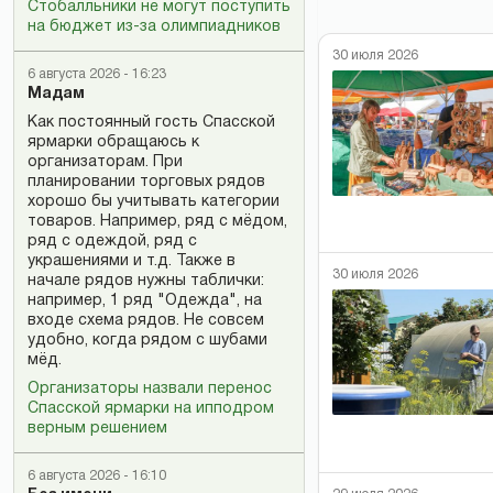
Стобалльники не могут поступить
на бюджет из-за олимпиадников
30 июля 2026
6 августа 2026 - 16:23
Мадам
Как постоянный гость Спасской
ярмарки обращаюсь к
организаторам. При
планировании торговых рядов
хорошо бы учитывать категории
товаров. Например, ряд с мёдом,
ряд с одеждой, ряд с
украшениями и т.д. Также в
30 июля 2026
начале рядов нужны таблички:
например, 1 ряд "Одежда", на
входе схема рядов. Не совсем
удобно, когда рядом с шубами
мёд.
Организаторы назвали перенос
Спасской ярмарки на ипподром
верным решением
6 августа 2026 - 16:10