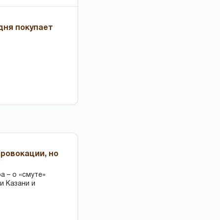
дня покупает
провокации, но
 – о «смуте»
и Казани и