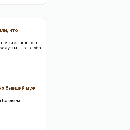
или, что
 почти за полтора
продукты — от хлеба
 но бывший муж
 Головина