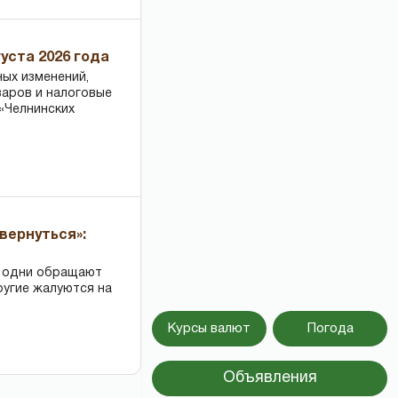
уста 2026 года
ных изменений,
варов и налоговые
«Челнинских
вернуться»:
: одни обращают
ругие жалуются на
Курсы валют
Погода
Объявления