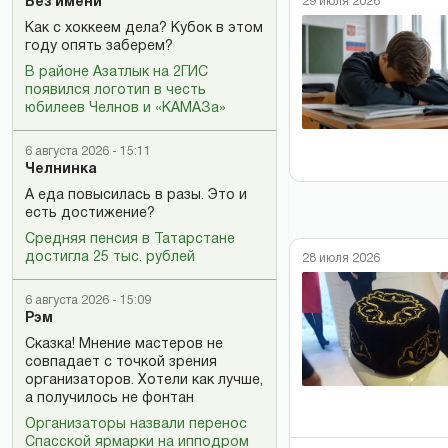
29 июля 2026
Без имени
Как с хоккеем дела? Кубок в этом
году опять заберем?
В районе Азатлык на 2ГИС
появился логотип в честь
юбилеев Челнов и «КАМАЗа»
6 августа 2026 - 15:11
Челнинка
А еда повысилась в разы. Это и
есть достижение?
Средняя пенсия в Татарстане
достигла 25 тыс. рублей
28 июля 2026
6 августа 2026 - 15:09
Рэм
Сказка! Мнение мастеров не
совпадает с точкой зрения
организаторов. Хотели как лучше,
а получилось не фонтан
Организаторы назвали перенос
Спасской ярмарки на ипподром