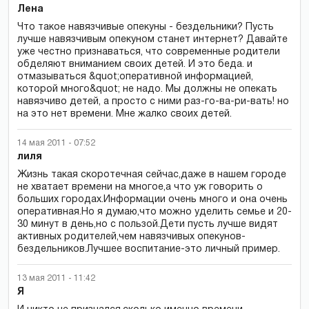
Лена
Что такое навязчивые опекуны - бездельники? Пусть
лучше навязчивым опекуном станет интернет? Давайте
уже честно признаваться, что современные родители
обделяют вниманием своих детей. И это беда. и
отмазываться &quot;оперативной информацией,
которой много&quot; не надо. Мы должны не опекать
навязчиво детей, а просто с ними раз-го-ва-ри-вать! но
на это нет времени. Мне жалко своих детей.
14 мая 2011 - 07:52
лиля
Жизнь такая скоротечная сейчас,даже в нашем городе
не хватает времени на многое,а что уж говорить о
больших городах.Информации очень много и она очень
оперативная.Но я думаю,что можно уделить семье и 20-
30 минут в день,но с пользой.Дети пусть лучше видят
активных родителей,чем навязчивых опекунов-
бездельников.Лучшее воспитание-это личный пример.
13 мая 2011 - 11:42
Я