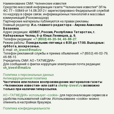
Наименование СМИ: Челнинские известия
Средство массовой информации газета "Челнинские известия" ЭЛ №
ФС 77 – 50849 от 14.08.2012 г. зарегистрировано Федеральной службой
по надзору в сфере связи, информационных технологий и массовых
коммуникаций (Роскомнадзор)
Партнерские материалы публикуются на правах рекламы.
Главный редактор:
И.о. главного редактора - Акуева Анжелика
Базаевна
.
Адрес редакции:
423827, Россия, Республика Татарстан, г.
Набережные Челны, б-р Юных Ленинцев, д. 9.
Телефон редакции:
+7 (8552) 46-20-94
,
46-88-27
.
Режим работы:
Понедельник–пятница с 8:30 до 17:00. Выходные:
суббота, воскресенье.
E-mail:
ch_izvest@mail.ru
Телефон рекламной службы и приема объявлений: +7 (8552) 46-02-79,
46-88-15
Учредитель СМИ: АО «ТАТМЕДИА»
Для сообщений о фактах коррупции электронная почта редакции:
ch_izvest@mail.ru
Политика о персональных данных
Антикоррупционная политика
Частичное или полное воспроизведение материалов газеты
«Челнинские известия» или сайта
chelny-izvest.ru
возможно
только при наличии гиперссылки.
АО «ТАТМЕДИА» использует «cookie»
для персонализации сервисов и
удобства пользователей сайтом. Использование «cookie» можно
отменить в настройках браузера.
Политика конфиденциальности