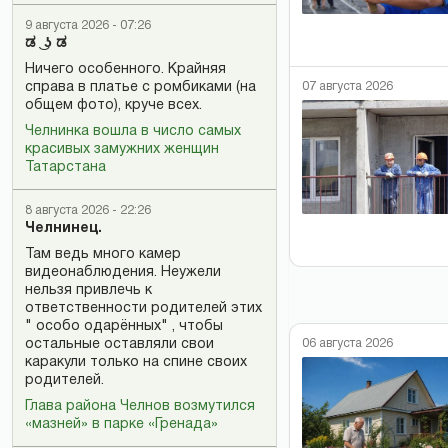
9 августа 2026 - 07:26
ಡ ͜ ʖ ಡ
Ничего особенного. Крайняя
07 августа 2026
справа в платье с ромбиками (на
общем фото), круче всех.
Челнинка вошла в число самых
красивых замужних женщин
Татарстана
8 августа 2026 - 22:26
Челнинец.
Там ведь много камер
видеонаблюдения. Неужели
нельзя привлечь к
ответственности родителей этих
" особо одарённых" , чтобы
06 августа 2026
остальные оставляли свои
каракули только на спине своих
родителей.
Глава района Челнов возмутился
«мазней» в парке «Гренада»