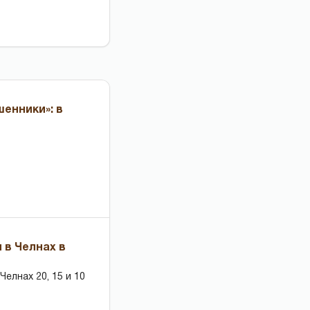
енники»: в
 в Челнах в
елнах 20, 15 и 10