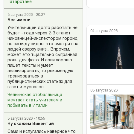
Татарстане
8 августа 2026 - 20:27
Без имени
Учительницей долго работать не
04 августа 2026
будет - года через 2-3 станет
чиновницей-инспектором гороно,
по взгляду видно, что смотрит на
людей сверху вниз... Впрочем,
может это тщательно сыгранная
роль для фото. И если хорошо
пишет тексты и умеет
анализировать, то рекомендую
тренироваться в
публицистических статьях для
газет и журналов.
03 августа 2026
Челнинская стобалльница
мечтает стать учителем и
побывать в Италии
8 августа 2026 - 18:55
Ну скажем Викентий
Сами и испугались наверное что