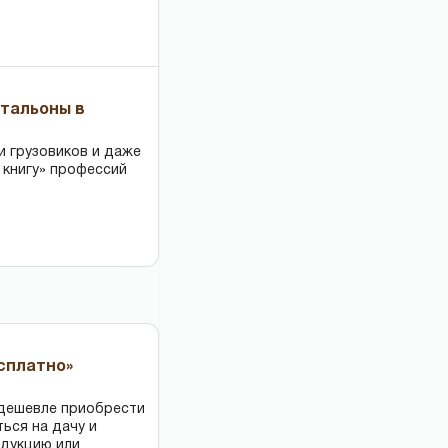
чтальоны в
и грузовиков и даже
 книгу» профессий
есплатно»
 дешевле приобрести
ться на дачу и
одукцию или