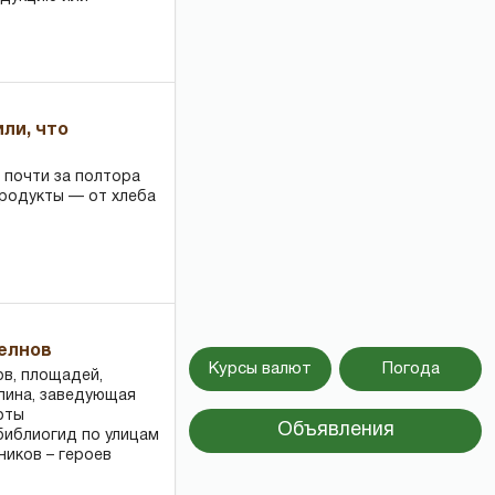
или, что
 почти за полтора
продукты — от хлеба
Челнов
Курсы валют
Погода
ов, площадей,
ллина, заведующая
оты
Объявления
библиогид по улицам
ников – героев