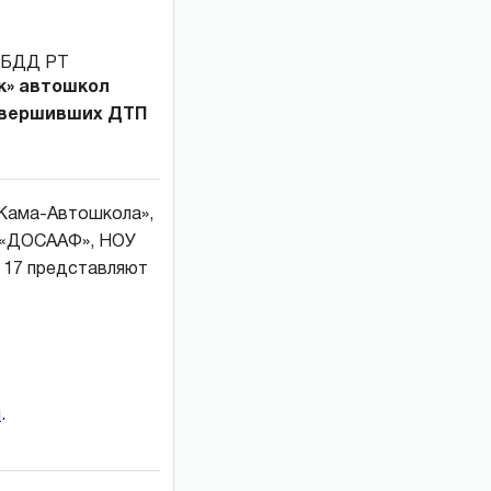
к» автошкол
совершивших ДТП
«Кама-Автошкола»,
 «ДОСААФ», НОУ
, 17 представляют
и
.