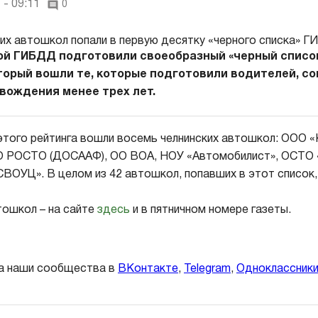
 - 09:11
0
ой ГИБДД подготовили своеобразный «черный списо
оторый вошли те, которые подготовили водителей, 
вождения менее трех лет.
этого рейтинга вошли восемь челнинских автошкол: ООО 
О РОСТО (ДОСААФ), ОО ВОА, НОУ «Автомобилист», ОСТО
СВОУЦ». В целом из 42 автошкол, попавших в этот список
тошкол – на сайте
здесь
и в пятничном номере газеты.
а наши сообщества в
ВКонтакте
,
Telegram
,
Одноклассник