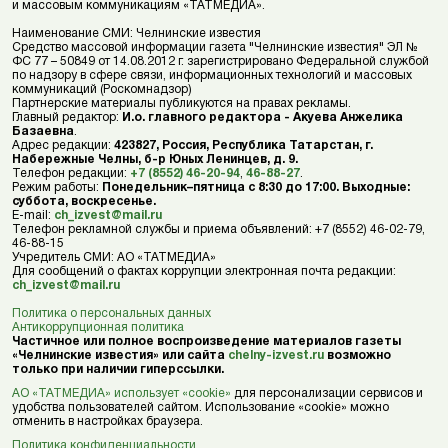
и массовым коммуникациям «ТАТМЕДИА».
Наименование СМИ: Челнинские известия
Средство массовой информации газета "Челнинские известия" ЭЛ №
ФС 77 – 50849 от 14.08.2012 г. зарегистрировано Федеральной службой
по надзору в сфере связи, информационных технологий и массовых
коммуникаций (Роскомнадзор)
Партнерские материалы публикуются на правах рекламы.
Главный редактор:
И.о. главного редактора - Акуева Анжелика
Базаевна
.
Адрес редакции:
423827, Россия, Республика Татарстан, г.
Набережные Челны, б-р Юных Ленинцев, д. 9.
Телефон редакции:
+7 (8552) 46-20-94
,
46-88-27
.
Режим работы:
Понедельник–пятница с 8:30 до 17:00. Выходные:
суббота, воскресенье.
E-mail:
ch_izvest@mail.ru
Телефон рекламной службы и приема объявлений: +7 (8552) 46-02-79,
46-88-15
Учредитель СМИ: АО «ТАТМЕДИА»
Для сообщений о фактах коррупции электронная почта редакции:
ch_izvest@mail.ru
Политика о персональных данных
Антикоррупционная политика
Частичное или полное воспроизведение материалов газеты
«Челнинские известия» или сайта
chelny-izvest.ru
возможно
только при наличии гиперссылки.
АО «ТАТМЕДИА» использует «cookie»
для персонализации сервисов и
удобства пользователей сайтом. Использование «cookie» можно
отменить в настройках браузера.
Политика конфиденциальности