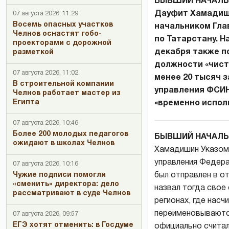
БЫВШИЙ НАЧАЛЬН
Дауфит Хамадиш
07 августа 2026, 11:29
Восемь опасных участков
начальником Гла
Челнов оснастят гобо-
по Татарстану. Н
проекторами с дорожной
декабря также п
разметкой
должности «чисто
07 августа 2026, 11:02
менее 20 тысяч 
В строительной компании
управления ФСИН
Челнов работает мастер из
Египта
«временно испол
07 августа 2026, 10:46
Более 200 молодых педагогов
БЫВШИЙ НАЧАЛЬ
ожидают в школах Челнов
Хамадишин Указом
управления Федера
07 августа 2026, 10:16
был отправлен в о
Чужие подписи помогли
«сменить» директора: дело
назвал тогда свое 
рассматривают в суде Челнов
регионах, где нас
переименовываютс
07 августа 2026, 09:57
ЕГЭ хотят отменить: в Госдуме
официально считал