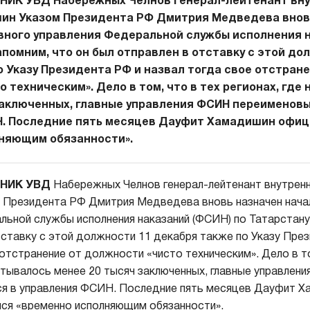
ИК УВД Набережных Челнов генерал-лейтенант вну
ин Указом Президента РФ Дмитрия Медведева внов
вного управления Федеральной службы исполнения 
апомним, что он был отправлен в отставку с этой до
о Указу Президента РФ и назвал тогда свое отстране
 техническим». Дело в том, что в тех регионах, где
заключенных, главные управления ФСИН переименов
. Последние пять месяцев Дауфит Хамадишин офиц
няющим обязанности».
НИК УВД
Набережных Челнов генерал-лейтенант внутрен
 Президента РФ Дмитрия Медведева вновь назначен нача
льной службы исполнения наказаний (ФСИН) по Татарстану
тставку с этой должности 11 декабря также по Указу Пре
отстранение от должности «чисто техническим». Дело в то
читывалось менее 20 тысяч заключенных, главные управлен
я в управления ФСИН. Последние пять месяцев Дауфит 
ся «временно исполняющим обязанности».