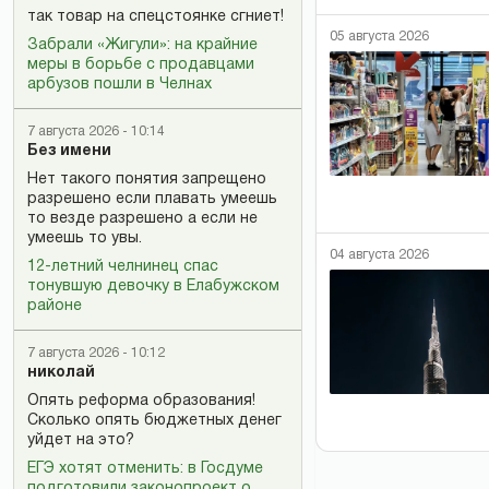
так товар на спецстоянке сгниет!
05 августа 2026
Забрали «Жигули»: на крайние
меры в борьбе с продавцами
арбузов пошли в Челнах
7 августа 2026 - 10:14
Без имени
Нет такого понятия запрещено
разрешено если плавать умеешь
то везде разрешено а если не
умеешь то увы.
04 августа 2026
12-летний челнинец спас
тонувшую девочку в Елабужском
районе
7 августа 2026 - 10:12
николай
Опять реформа образования!
Сколько опять бюджетных денег
уйдет на это?
ЕГЭ хотят отменить: в Госдуме
подготовили законопроект о