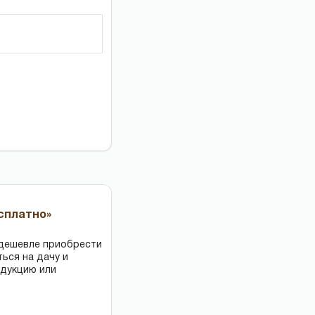
есплатно»
 дешевле приобрести
ться на дачу и
одукцию или