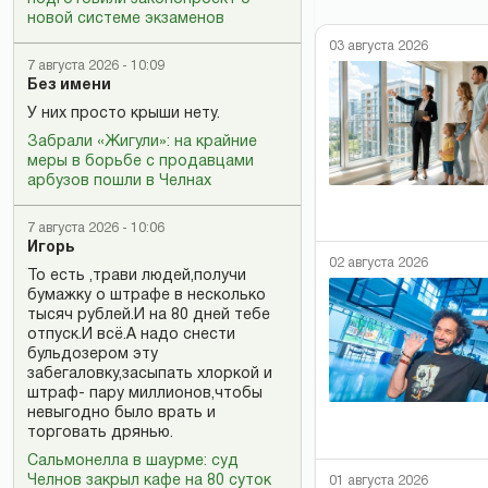
новой системе экзаменов
03 августа 2026
7 августа 2026 - 10:09
Без имени
У них просто крыши нету.
Забрали «Жигули»: на крайние
меры в борьбе с продавцами
арбузов пошли в Челнах
7 августа 2026 - 10:06
Игорь
02 августа 2026
То есть ,трави людей,получи
бумажку о штрафе в несколько
тысяч рублей.И на 80 дней тебе
отпуск.И всё.А надо снести
бульдозером эту
забегаловку,засыпать хлоркой и
штраф- пару миллионов,чтобы
невыгодно было врать и
торговать дрянью.
Сальмонелла в шаурме: суд
Челнов закрыл кафе на 80 суток
01 августа 2026