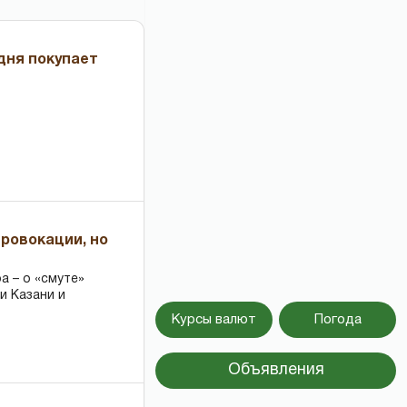
дня покупает
провокации, но
 – о «смуте»
и Казани и
Курсы валют
Погода
Объявления