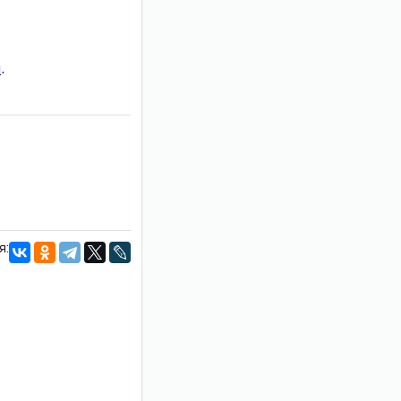
и
.
я: