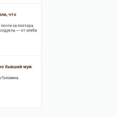
или, что
 почти за полтора
продукты — от хлеба
 но бывший муж
 Головина