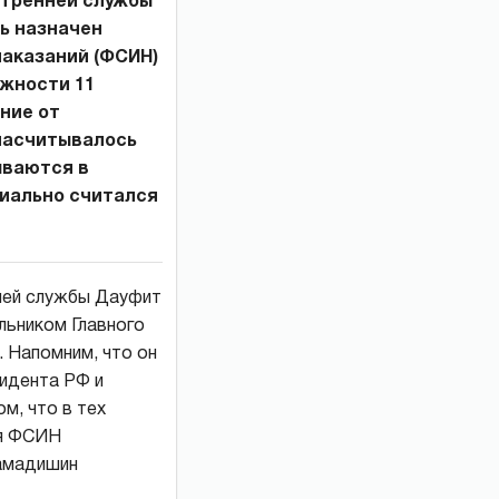
тренней службы
ь назначен
наказаний (ФСИН)
лжности 11
ние от
 насчитывалось
ываются в
иально считался
ней службы Дауфит
льником Главного
. Напомним, что он
зидента РФ и
м, что в тех
ия ФСИН
Хамадишин