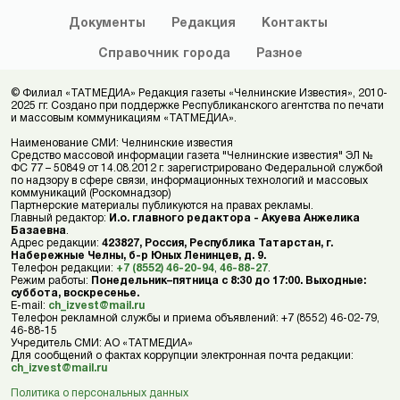
Документы
Редакция
Контакты
Справочник
города
Разное
© Филиал «ТАТМЕДИА» Редакция газеты «Челнинские Известия», 2010-
2025 гг. Создано при поддержке Республиканского агентства по печати
и массовым коммуникациям «ТАТМЕДИА».
Наименование СМИ: Челнинские известия
Средство массовой информации газета "Челнинские известия" ЭЛ №
ФС 77 – 50849 от 14.08.2012 г. зарегистрировано Федеральной службой
по надзору в сфере связи, информационных технологий и массовых
коммуникаций (Роскомнадзор)
Партнерские материалы публикуются на правах рекламы.
Главный редактор:
И.о. главного редактора - Акуева Анжелика
Базаевна
.
Адрес редакции:
423827, Россия, Республика Татарстан, г.
Набережные Челны, б-р Юных Ленинцев, д. 9.
Телефон редакции:
+7 (8552) 46-20-94
,
46-88-27
.
Режим работы:
Понедельник–пятница с 8:30 до 17:00. Выходные:
суббота, воскресенье.
E-mail:
ch_izvest@mail.ru
Телефон рекламной службы и приема объявлений: +7 (8552) 46-02-79,
46-88-15
Учредитель СМИ: АО «ТАТМЕДИА»
Для сообщений о фактах коррупции электронная почта редакции:
ch_izvest@mail.ru
Политика о персональных данных