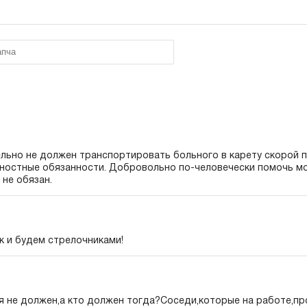
льно не должен транспортировать больного в карету скорой п
ностные обязанности. Добровольно по-человечески помочь мо
 не обязан.
ак и будем стрелочниками!
я не должен,а кто должен тогда?Соседи,которые на работе,пр