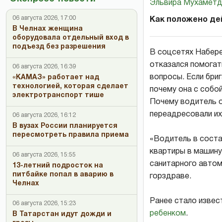
Эльвира Мухаметд
06 августа 2026, 17:00
Как положено де
В Челнах женщина
оборудовала отдельный вход в
подъезд без разрешения
В соцсетях Набере
отказался помогат
06 августа 2026, 16:39
вопросы. Если бри
«КАМАЗ» работает над
технологией, которая сделает
почему она с собо
электротранспорт тише
Почему водитель о
переадресовали их
06 августа 2026, 16:12
В вузах России планируется
пересмотреть правила приема
«Водитель в соста
квартиры в машину
06 августа 2026, 15:55
санитарного автом
13-летний подросток на
питбайке попал в аварию в
горздраве.
Челнах
Ранее стало извес
06 августа 2026, 15:23
ребенком
.
В Татарстан идут дожди и