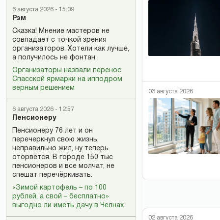
6 августа 2026 - 15:09
Рэм
Сказка! Мнение мастеров не
совпадает с точкой зрения
организаторов. Хотели как лучше,
а получилось не фонтан
Организаторы назвали перенос
Спасской ярмарки на ипподром
верным решением
03 августа 2026
6 августа 2026 - 12:57
Пенсионеру
Пенсионеру 76 лет и он
перечеркнул свою жизнь,
неправильно жил, ну теперь
оторвётся. В городе 150 тыс
пенсионеров и все молчат, не
спешат перечёркивать.
«Зимой картофель – по 100
рублей, а свой – бесплатно»
выгодно ли иметь дачу в Челнах
02 августа 2026