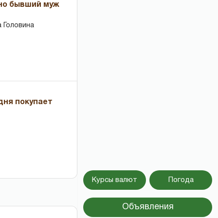
 но бывший муж
 Головина
дня покупает
Курсы валют
Погода
Объявления