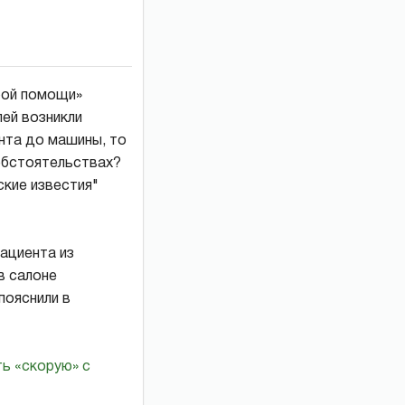
рой помощи»
лей возникли
нта до машины, то
 обстоятельствах?
ские известия"
ациента из
в салоне
пояснили в
ть «скорую» с