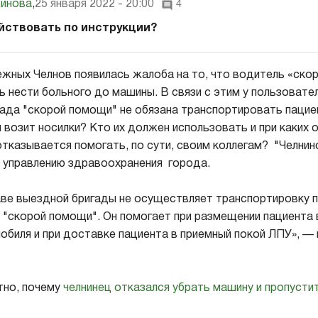
инова
,
25 января 2022 - 20:00
4
йствовать по инструкции?
жных Челнов появилась жалоба на то, что водитель «ско
ь нести больного до машины. В связи с этим у пользовате
гада "скорой помощи" не обязана транспортировать пацие
й возит носилки? Кто их должен использовать и при каких
тказывается помогать, по сути, своим коллегам? "Челнин
 управлению здравоохранения города.
ве выездной бригады не осуществляет транспортировку п
 "скорой помощи". Он помогает при размещении пациента 
обиля и при доставке пациента в приемный покой ЛПУ», — 
тно, почему
челнинец отказался убрать машину и пропусти