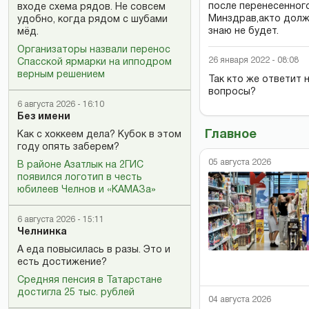
после перенесенног
входе схема рядов. Не совсем
Минздрав,акто долж
удобно, когда рядом с шубами
знаю не будет.
мёд.
Организаторы назвали перенос
26 января 2022 - 08:08
Спасской ярмарки на ипподром
верным решением
Так кто же ответит 
вопросы?
6 августа 2026 - 16:10
Без имени
Главное
Как с хоккеем дела? Кубок в этом
году опять заберем?
05 августа 2026
В районе Азатлык на 2ГИС
появился логотип в честь
юбилеев Челнов и «КАМАЗа»
6 августа 2026 - 15:11
Челнинка
А еда повысилась в разы. Это и
есть достижение?
Средняя пенсия в Татарстане
достигла 25 тыс. рублей
04 августа 2026