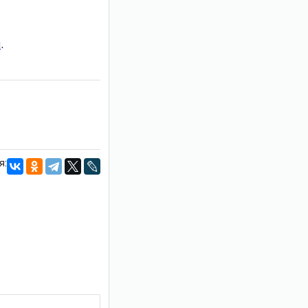
и
.
я: