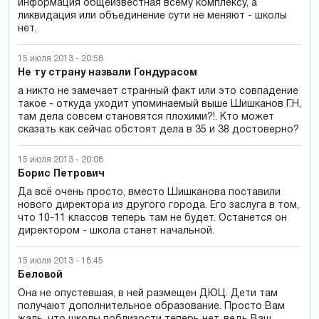
информация общеизвестная всему комплексу, а
ликвидация или объединение сути не меняют - школы
нет.
15 июля 2013 - 20:58
Не ту страну назвали Гондурасом
а никто не замечает странный факт или это совпадение
такое - откуда уходит упоминаемый выше Шишканов Г.Н,
там дела совсем становятся плохими?!. Кто может
сказать как сейчас обстоят дела в 35 и 38 достоверно?
15 июля 2013 - 20:08
Борис Петрович
Да всё очень просто, вместо Шишканова поставили
нового директора из другого города. Его заслуга в том,
что 10-11 классов теперь там не будет. Останется он
директором - школа станет начальной.
15 июля 2013 - 18:45
Беловой
Она не опустевшая, в ней размещен ДЮЦ. Дети там
получают дополнительное образование. Просто Вам