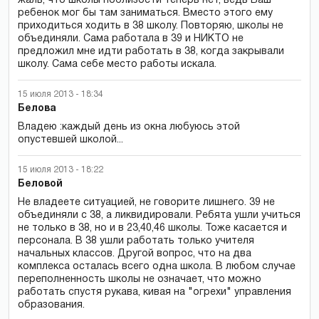
жаль, что школы поблизости теперь нет, ведь Ваш
ребенок мог бы там заниматься. Вместо этого ему
приходиться ходить в 38 школу. Повторяю, школы не
объединяли. Сама работала в 39 и НИКТО не
предложил мне идти работать в 38, когда закрывали
школу. Сама себе место работы искала.
15 июля 2013 - 18:34
Белова
Владею :каждый день из окна любуюсь этой
опустевшей школой...
15 июля 2013 - 18:22
Беловой
Не владеете ситуацией, не говорите лишнего. 39 не
объединяли с 38, а ликвидировали. Ребята ушли учиться
не только в 38, но и в 23,40,46 школы. Тоже касается и
персонала. В 38 ушли работать только учителя
начальных классов. Другой вопрос, что на два
комплекса осталась всего одна школа. В любом случае
переполненность школы не означает, что можно
работать спустя рукава, кивая на "огрехи" управления
образования.