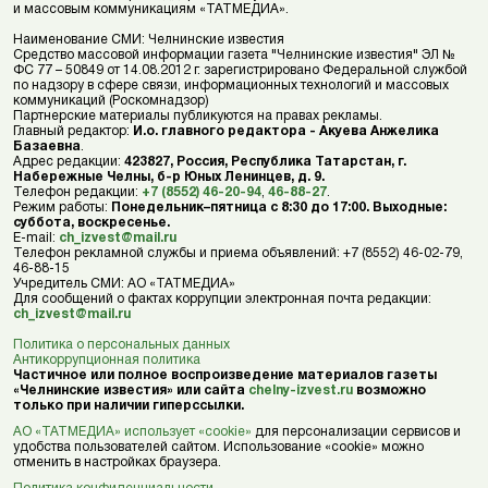
и массовым коммуникациям «ТАТМЕДИА».
Наименование СМИ: Челнинские известия
Средство массовой информации газета "Челнинские известия" ЭЛ №
ФС 77 – 50849 от 14.08.2012 г. зарегистрировано Федеральной службой
по надзору в сфере связи, информационных технологий и массовых
коммуникаций (Роскомнадзор)
Партнерские материалы публикуются на правах рекламы.
Главный редактор:
И.о. главного редактора - Акуева Анжелика
Базаевна
.
Адрес редакции:
423827, Россия, Республика Татарстан, г.
Набережные Челны, б-р Юных Ленинцев, д. 9.
Телефон редакции:
+7 (8552) 46-20-94
,
46-88-27
.
Режим работы:
Понедельник–пятница с 8:30 до 17:00. Выходные:
суббота, воскресенье.
E-mail:
ch_izvest@mail.ru
Телефон рекламной службы и приема объявлений: +7 (8552) 46-02-79,
46-88-15
Учредитель СМИ: АО «ТАТМЕДИА»
Для сообщений о фактах коррупции электронная почта редакции:
ch_izvest@mail.ru
Политика о персональных данных
Антикоррупционная политика
Частичное или полное воспроизведение материалов газеты
«Челнинские известия» или сайта
chelny-izvest.ru
возможно
только при наличии гиперссылки.
АО «ТАТМЕДИА» использует «cookie»
для персонализации сервисов и
удобства пользователей сайтом. Использование «cookie» можно
отменить в настройках браузера.