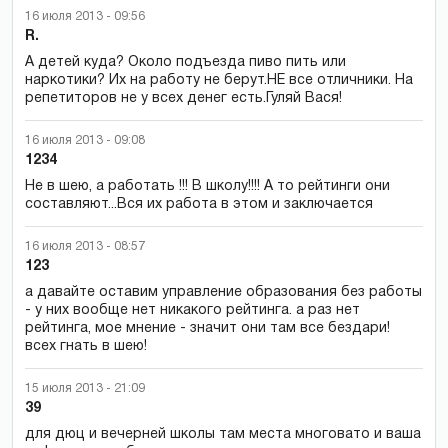
16 июля 2013 - 09:56
R.
А детей куда? Около подъезда пиво пить или
наркотики? Их на работу не берут.НЕ все отличники. На
репетиторов не у всех денег есть.Гуляй Вася!
16 июля 2013 - 09:08
1234
Не в шею, а работать !!! В школу!!!! А то рейтинги они
составляют...Вся их работа в этом и заключается
16 июля 2013 - 08:57
123
а давайте оставим управление образования без работы
- у них вообще нет никакого рейтинга. а раз нет
рейтинга, мое мнение - значит они там все бездари!
всех гнать в шею!
15 июля 2013 - 21:09
39
для дюц и вечерней школы там места многовато и ваша