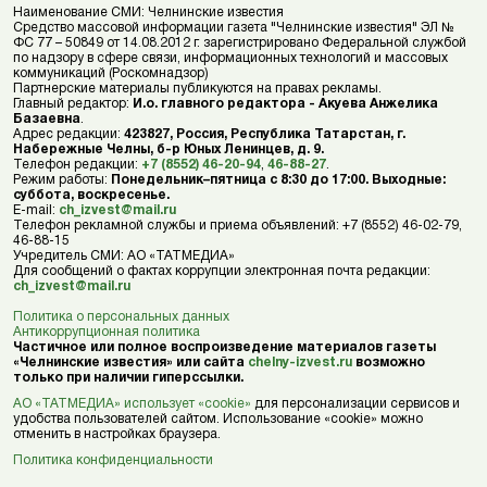
Наименование СМИ: Челнинские известия
Средство массовой информации газета "Челнинские известия" ЭЛ №
ФС 77 – 50849 от 14.08.2012 г. зарегистрировано Федеральной службой
по надзору в сфере связи, информационных технологий и массовых
коммуникаций (Роскомнадзор)
Партнерские материалы публикуются на правах рекламы.
Главный редактор:
И.о. главного редактора - Акуева Анжелика
Базаевна
.
Адрес редакции:
423827, Россия, Республика Татарстан, г.
Набережные Челны, б-р Юных Ленинцев, д. 9.
Телефон редакции:
+7 (8552) 46-20-94
,
46-88-27
.
Режим работы:
Понедельник–пятница с 8:30 до 17:00. Выходные:
суббота, воскресенье.
E-mail:
ch_izvest@mail.ru
Телефон рекламной службы и приема объявлений: +7 (8552) 46-02-79,
46-88-15
Учредитель СМИ: АО «ТАТМЕДИА»
Для сообщений о фактах коррупции электронная почта редакции:
ch_izvest@mail.ru
Политика о персональных данных
Антикоррупционная политика
Частичное или полное воспроизведение материалов газеты
«Челнинские известия» или сайта
chelny-izvest.ru
возможно
только при наличии гиперссылки.
АО «ТАТМЕДИА» использует «cookie»
для персонализации сервисов и
удобства пользователей сайтом. Использование «cookie» можно
отменить в настройках браузера.
Политика конфиденциальности