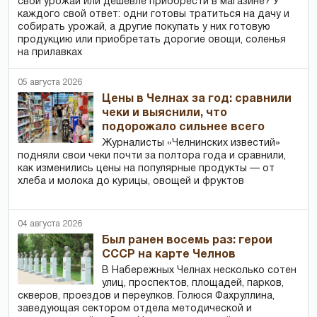
свой урожай или дешевле приобрести в магазине? У
каждого свой ответ: одни готовы тратиться на дачу и
собирать урожай, а другие покупать у них готовую
продукцию или приобретать дорогие овощи, соленья
на прилавках
05 августа 2026
Цены в Челнах за год: сравнили
чеки и выяснили, что
подорожало сильнее всего
Журналисты «Челнинских известий»
подняли свои чеки почти за полтора года и сравнили,
как изменились цены на популярные продукты — от
хлеба и молока до курицы, овощей и фруктов
04 августа 2026
Был ранен восемь раз: герои
СССР на карте Челнов
В Набережных Челнах несколько сотен
улиц, проспектов, площадей, парков,
скверов, проездов и переулков. Голюся Фахруллина,
заведующая сектором отдела методической и