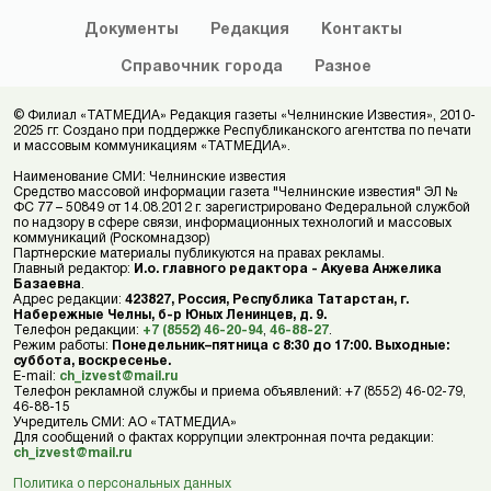
Документы
Редакция
Контакты
Справочник
города
Разное
© Филиал «ТАТМЕДИА» Редакция газеты «Челнинские Известия», 2010-
2025 гг. Создано при поддержке Республиканского агентства по печати
и массовым коммуникациям «ТАТМЕДИА».
Наименование СМИ: Челнинские известия
Средство массовой информации газета "Челнинские известия" ЭЛ №
ФС 77 – 50849 от 14.08.2012 г. зарегистрировано Федеральной службой
по надзору в сфере связи, информационных технологий и массовых
коммуникаций (Роскомнадзор)
Партнерские материалы публикуются на правах рекламы.
Главный редактор:
И.о. главного редактора - Акуева Анжелика
Базаевна
.
Адрес редакции:
423827, Россия, Республика Татарстан, г.
Набережные Челны, б-р Юных Ленинцев, д. 9.
Телефон редакции:
+7 (8552) 46-20-94
,
46-88-27
.
Режим работы:
Понедельник–пятница с 8:30 до 17:00. Выходные:
суббота, воскресенье.
E-mail:
ch_izvest@mail.ru
Телефон рекламной службы и приема объявлений: +7 (8552) 46-02-79,
46-88-15
Учредитель СМИ: АО «ТАТМЕДИА»
Для сообщений о фактах коррупции электронная почта редакции:
ch_izvest@mail.ru
Политика о персональных данных