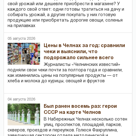
свой урожай или дешевле приобрести в магазине? У
каждого свой ответ: одни готовы тратиться на дачу и
собирать урожай, а другие покупать у них готовую
продукцию или приобретать дорогие овощи, соленья
на прилавках
05 августа 2026
Цены в Челнах за год: сравнили
чеки и выяснили, что
подорожало сильнее всего
Журналисты «Челнинских известий»
подняли свои чеки почти за полтора года и сравнили,
как изменились цены на популярные продукты — от
хлеба и молока до курицы, овощей и фруктов
04 августа 2026
Был ранен восемь раз: герои
СССР на карте Челнов
В Набережных Челнах несколько сотен
улиц, проспектов, площадей, парков,
скверов, проездов и переулков. Голюся Фахруллина,
заведующая сектором отдела методической и