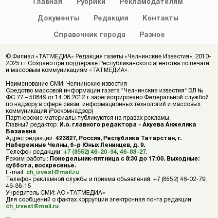
Главная
Рубрики
Рекламодателям
Документы
Редакция
Контакты
Справочник
города
Разное
© Филиал «ТАТМЕДИА» Редакция газеты «Челнинские Известия», 2010-
2025 гг. Создано при поддержке Республиканского агентства по печати
и массовым коммуникациям «ТАТМЕДИА».
Наименование СМИ: Челнинские известия
Средство массовой информации газета "Челнинские известия" ЭЛ №
ФС 77 – 50849 от 14.08.2012 г. зарегистрировано Федеральной службой
по надзору в сфере связи, информационных технологий и массовых
коммуникаций (Роскомнадзор)
Партнерские материалы публикуются на правах рекламы.
Главный редактор:
И.о. главного редактора - Акуева Анжелика
Базаевна
.
Адрес редакции:
423827, Россия, Республика Татарстан, г.
Набережные Челны, б-р Юных Ленинцев, д. 9.
Телефон редакции:
+7 (8552) 46-20-94
,
46-88-27
.
Режим работы:
Понедельник–пятница с 8:30 до 17:00. Выходные:
суббота, воскресенье.
E-mail:
ch_izvest@mail.ru
Телефон рекламной службы и приема объявлений: +7 (8552) 46-02-79,
46-88-15
Учредитель СМИ: АО «ТАТМЕДИА»
Для сообщений о фактах коррупции электронная почта редакции:
ch_izvest@mail.ru