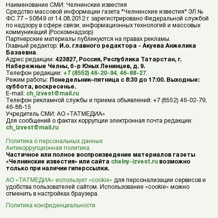
Наименование СМИ: Челнинские известия
Средство массовой информации газета "Челнинские известия" ЭЛ №
ФС 77 – 50849 от 14.08.2012 г. зарегистрировано Федеральной службой
по надзору в сфере связи, информационных технологий и массовых
коммуникаций (Роскомнадзор)
Партнерские материалы публикуются на правах рекламы.
Главный редактор:
И.о. главного редактора - Акуева Анжелика
Базаевна
.
Адрес редакции:
423827, Россия, Республика Татарстан, г.
Набережные Челны, б-р Юных Ленинцев, д. 9.
Телефон редакции:
+7 (8552) 46-20-94
,
46-88-27
.
Режим работы:
Понедельник–пятница с 8:30 до 17:00. Выходные:
суббота, воскресенье.
E-mail:
ch_izvest@mail.ru
Телефон рекламной службы и приема объявлений: +7 (8552) 46-02-79,
46-88-15
Учредитель СМИ: АО «ТАТМЕДИА»
Для сообщений о фактах коррупции электронная почта редакции:
ch_izvest@mail.ru
Политика о персональных данных
Антикоррупционная политика
Частичное или полное воспроизведение материалов газеты
«Челнинские известия» или сайта
chelny-izvest.ru
возможно
только при наличии гиперссылки.
АО «ТАТМЕДИА» использует «cookie»
для персонализации сервисов и
удобства пользователей сайтом. Использование «cookie» можно
отменить в настройках браузера.
Политика конфиденциальности