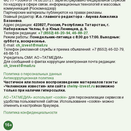
ФС 77 – 50849 от 14.08.2012 г. зарегистрировано Федеральной службой
по надзору в сфере связи, информационных технологий и массовых
коммуникаций (Роскомнадзор)
Партнерские материалы публикуются на правах рекламы.
Главный редактор:
И.о. главного редактора - Акуева Анжелика
Базаевна
.
Адрес редакции:
423827, Россия, Республика Татарстан, г.
Набережные Челны, б-р Юных Ленинцев, д. 9.
Телефон редакции:
+7 (8552) 46-20-94
,
46-88-27
.
Режим работы:
Понедельник–пятница с 8:30 до 17:00. Выходные:
суббота, воскресенье.
E-mail:
ch_izvest@mail.ru
Телефон рекламной службы и приема объявлений: +7 (8552) 46-02-79,
46-88-15
Учредитель СМИ: АО «ТАТМЕДИА»
Для сообщений о фактах коррупции электронная почта редакции:
ch_izvest@mail.ru
Политика о персональных данных
Антикоррупционная политика
Частичное или полное воспроизведение материалов газеты
«Челнинские известия» или сайта
chelny-izvest.ru
возможно
только при наличии гиперссылки.
АО «ТАТМЕДИА» использует «cookie»
для персонализации сервисов и
удобства пользователей сайтом. Использование «cookie» можно
отменить в настройках браузера.
Политика конфиденциальности
16+