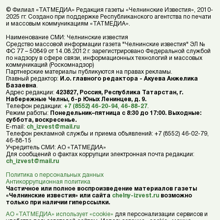
© Филиал «ТАТМЕДИА» Редакция газеты «Челнинские Известия», 2010-
2025 гг. Создано при поддержке Республиканского агентства по печати
и массовым коммуникациям «ТАТМЕДИА».
Наименование СМИ: Челнинские известия
Средство массовой информации газета "Челнинские известия" ЭЛ №
ФС 77 – 50849 от 14.08.2012 г. зарегистрировано Федеральной службой
по надзору в сфере связи, информационных технологий и массовых
коммуникаций (Роскомнадзор)
Партнерские материалы публикуются на правах рекламы.
Главный редактор:
И.о. главного редактора - Акуева Анжелика
Базаевна
.
Адрес редакции:
423827, Россия, Республика Татарстан, г.
Набережные Челны, б-р Юных Ленинцев, д. 9.
Телефон редакции:
+7 (8552) 46-20-94
,
46-88-27
.
Режим работы:
Понедельник–пятница с 8:30 до 17:00. Выходные:
суббота, воскресенье.
E-mail:
ch_izvest@mail.ru
Телефон рекламной службы и приема объявлений: +7 (8552) 46-02-79,
46-88-15
Учредитель СМИ: АО «ТАТМЕДИА»
Для сообщений о фактах коррупции электронная почта редакции:
ch_izvest@mail.ru
Политика о персональных данных
Антикоррупционная политика
Частичное или полное воспроизведение материалов газеты
«Челнинские известия» или сайта
chelny-izvest.ru
возможно
только при наличии гиперссылки.
АО «ТАТМЕДИА» использует «cookie»
для персонализации сервисов и