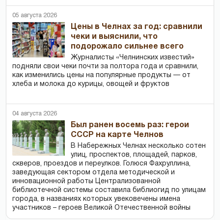
05 августа 2026
Цены в Челнах за год: сравнили
чеки и выяснили, что
подорожало сильнее всего
Журналисты «Челнинских известий»
подняли свои чеки почти за полтора года и сравнили,
как изменились цены на популярные продукты — от
хлеба и молока до курицы, овощей и фруктов
04 августа 2026
Был ранен восемь раз: герои
СССР на карте Челнов
В Набережных Челнах несколько сотен
улиц, проспектов, площадей, парков,
скверов, проездов и переулков. Голюся Фахруллина,
заведующая сектором отдела методической и
инновационной работы Централизованной
библиотечной системы составила библиогид по улицам
города, в названиях которых увековечены имена
участников – героев Великой Отечественной войны