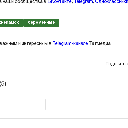
а наши сообщества в
ВКонтакте
,
Telegram
,
Одноклассник
жнекамск
беременные
 важным и интересным в
Telegram-канале
Татмедиа
Поделитьс
5)