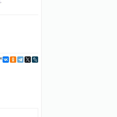
и
.
я: