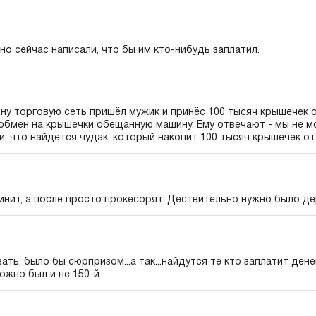
о сейчас написали, что бы им кто-нибудь заплатил.
дну торговую сеть пришёл мужик и принёс 100 тысяч крышечек 
 обмен на крышечки обещанную машину. Ему отвечают - мы не 
и, что найдётся чудак, который накопит 100 тысяч крышечек от
нит, а после просто прокесорят. Дествительно нужно было де
ть, было бы сюрпризом...а так...найдутся те кто заплатит дене
ожно был и не 150-й.