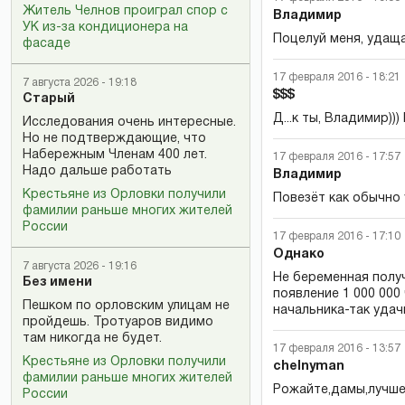
Житель Челнов проиграл спор с
Владимир
УК из-за кондиционера на
Поцелуй меня, удаща
фасаде
17 февраля 2016 - 18:21
7 августа 2026 - 19:18
$$$
Старый
Д...к ты, Владимир))
Исследования очень интересные.
Но не подтверждающие, что
Набережным Членам 400 лет.
17 февраля 2016 - 17:57
Надо дальше работать
Владимир
Крестьяне из Орловки получили
Повезёт как обычно
фамилии раньше многих жителей
России
17 февраля 2016 - 17:10
Однако
7 августа 2026 - 19:16
Не беременная получ
Без имени
появление 1 000 00
Пешком по орловским улицам не
начальника-так удачн
пройдешь. Тротуаров видимо
там никогда не будет.
17 февраля 2016 - 13:57
Крестьяне из Орловки получили
сhelnyman
фамилии раньше многих жителей
Рожайте,дамы,лучше 
России