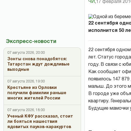
ЧИ
,
17 февраля 2016
22 сентября одн
исполнится 50 лет
Экспресс-новости
22 сентября одном
07 августа 2026, 20:00
лет. Статус город
Зонты снова понадобятся:
году. В связи с ю
Татарстан ждут дождливые
выходные
Как сообщает офиц
появилось 147 879
07 августа 2026, 19:00
малыш. До этого м
Крестьяне из Орловки
получили фамилии раньше
В городе уже объя
многих жителей России
квартиру. Генерал
Будущие мамочки у
07 августа 2026, 18:00
Ученый КФУ рассказал, стоит
ли бояться нашествия
ядовитых пауков-каракуртов