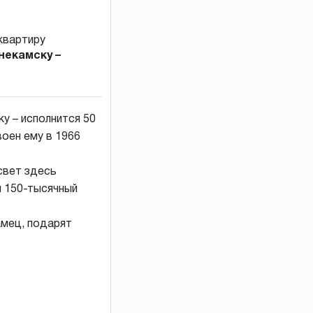
некамску –
у – исполнится 50
оен ему в 1966
свет здесь
я 150-тысячный
амец, подарят