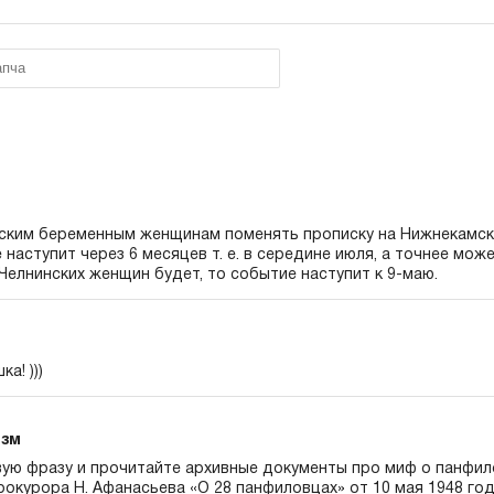
ским беременным женщинам поменять прописку на Нижнекамск.
наступит через 6 месяцев т. е. в середине июля, а точнее може
 Челнинских женщин будет, то событие наступит к 9-маю.
а! )))
изм
вую фразу и прочитайте архивные документы про миф о панфил
рокурора Н. Афанасьева «О 28 панфиловцах» от 10 мая 1948 го