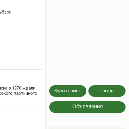
ыбери.
нске в 1976 ждали
Курсы валют
Погода
сокого партийного
Объявления