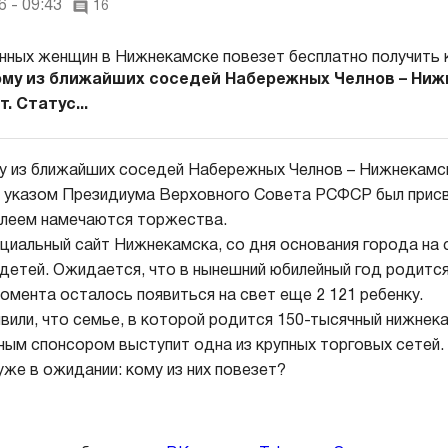
 - 09:43
16
ому из ближайших соседей Набережных Челнов – Ниж
. Статус...
у из ближайших соседей Набережных Челнов – Нижнекамск
а указом Президиума Верховного Совета РСФСР был присв
билеем намечаются торжества.
иальный сайт Нижнекамска, со дня основания города на 
 детей. Ожидается, что в нынешний юбилейный год родитс
омента осталось появиться на свет еще 2 121 ребенку.
вили, что семье, в которой родится 150-тысячный нижнек
ьным спонсором выступит одна из крупных торговых сетей.
же в ожидании: кому из них повезет?