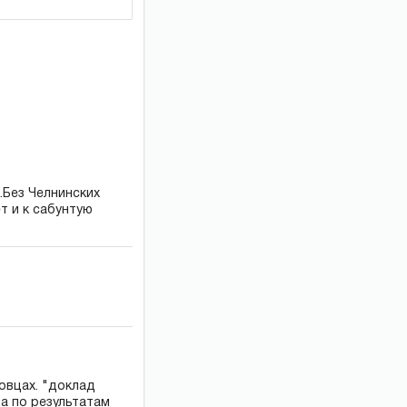
Без Челнинских
т и к сабунтую
овцах. "доклад
да по результатам