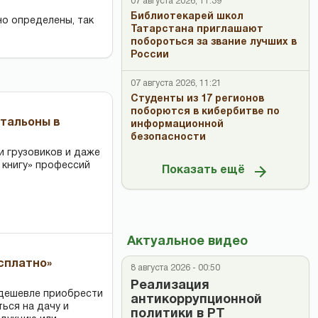
07 августа 2026, 11:39
Библиотекарей школ
но определены, так
Татарстана приглашают
побороться за звание лучших в
России
07 августа 2026, 11:21
Студенты из 17 регионов
поборются в кибербитве по
чтальоны в
информационной
безопасности
и грузовиков и даже
 книгу» профессий
Показать ещё
Актуальное видео
есплатно»
8 августа 2026 - 00:50
Реализация
 дешевле приобрести
антикоррупционной
ться на дачу и
политики в РТ