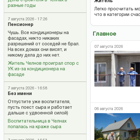
День строителя в Челнах в
Житель
разные годы
Легко просчитать мо
что в категории сча
7 августа 2026 - 17:26
Пенсионер
Чушь. Все кондиционеры на
Главное
фасадах, никто никаких
разрешений от соседей не брал.
07 августа 2026
На всех домах они висят, и
никому дела до них нет.
Житель Челнов проиграл спор с
УК из-за кондиционера на
фасаде
7 августа 2026 - 16:58
Без имени
Отпустите уже воспитателя,
пусть поест сыра и работает
06 августа 2026
дальше с удвоенной силой)
Воспитательница в Челнах
попалась на краже сыра