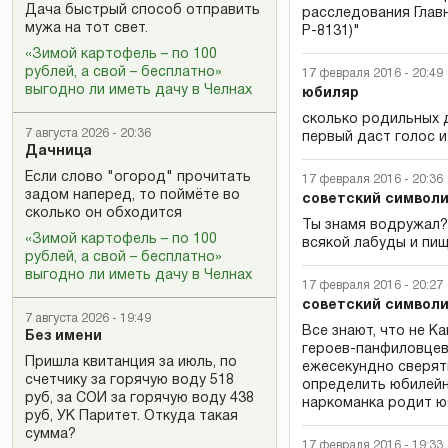
Дача быстрый способ отправить
расследования Глав
мужа на тот свет.
Р-8131)"
«Зимой картофель – по 100
рублей, а свой – бесплатно»
17 февраля 2016 - 20:49
выгодно ли иметь дачу в Челнах
юбиляр
сколько родильных 
7 августа 2026 - 20:36
первый даст голос и
Дачница
Если слово "огород" прочитать
17 февраля 2016 - 20:36
задом наперед, то поймёте во
советский символиз
сколько он обходится
Ты знамя водружал? 
«Зимой картофель – по 100
всякой лабуды и пи
рублей, а свой – бесплатно»
выгодно ли иметь дачу в Челнах
17 февраля 2016 - 20:27
советский символ
7 августа 2026 - 19:49
Все знают, что не К
Без имени
героев-панфиловцев,
Пришла квитанция за июль, по
ежесекундно сверять
счетчику за горячую воду 518
определить юбилейно
руб, за СОИ за горячую воду 438
наркоманка родит ю
руб, УК Паритет. Откуда такая
сумма?
17 февраля 2016 - 19:33