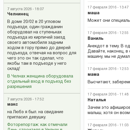
17 февраля 2016 - 13:47
7 августа 2026 - 18:07
маша
Челнинец
Может они специальн
В доме 20/02 в 20 угловом
подъезде, один гражданин
оборудовал на ступеньках
17 февраля 2016 - 12:55
подъезда из кирпичей заезд
Ваниль
своего автомобиля задним
Анекдот в тему. В о
ходом в гору прямо до дверей
Давайте, наконец, в
подъезда, отвечая на вопрос для
машину, мы не думал
чего это он так сделал, что
якобы там в подъезде у него
склад!
17 февраля 2016 - 12:53
мама
В Челнах женщина оборудовала
отдельный вход в подъезд без
Высчитают, забереми
разрешения
17 февраля 2016 - 11:48
7 августа 2026 - 17:52
Наталья
макс
Зачем это афиширова
на Любэ я был. на свидание
малыш, хотя он возм
пригласил девушку.
Фоторепортаж: как отмечали
17 февраля 2016 - 11:03