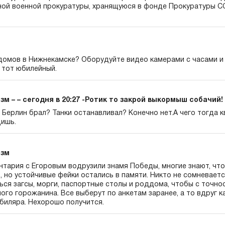
ной военной прокуратуры, хранящуюся в фонде Прокуратуры ССС
домов в Нижнекамске? Оборудуйте видео камерами с часами и
 тот юбилейный.
м – – сегодня в 20:27 -Ротик то закрой выкормыш собачий!
Берлин брал? Танки останавливал? Конечно нет.А чего тогда 
щишь.
изм
антария с Егоровым водрузили знамя Победы, многие знают, что
 но устойчивые фейки остались в памяти. Никто не сомневается
ся загсы, морги, паспортные столы и роддома, чтобы с точно
го горожанина. Все выберут по анкетам заранее, а то вдруг к
биляра. Нехорошо получится.