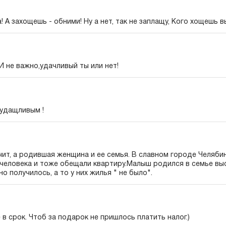
! А захощешь - обними! Ну а нет, так не заплащу, Кого хощешь в
) И не важно,удачливый ты или нет!
 удащливым !
ит, а родившая женщина и ее семья. В славном городе Челяби
0 человека и тоже обещали квартиру.Малыш родился в семье вы
о получилось, а то у них жилья " не было".
в срок. Чтоб за подарок не пришлось платить налог.)