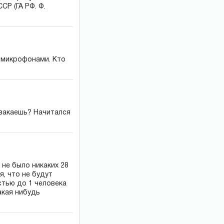
Р (ГА РФ. Ф.
 микрофонами. Кто
квакаешь? Начитался
 не было никаких 28
, что не будут
стью до 1 человека
акая нибудь