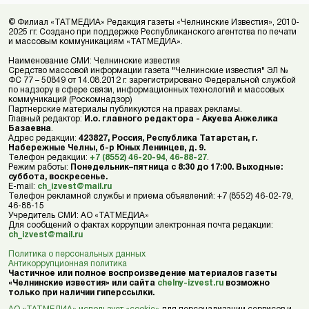
© Филиал «ТАТМЕДИА» Редакция газеты «Челнинские Известия», 2010-
2025 гг. Создано при поддержке Республиканского агентства по печати
и массовым коммуникациям «ТАТМЕДИА».
Наименование СМИ: Челнинские известия
Средство массовой информации газета "Челнинские известия" ЭЛ №
ФС 77 – 50849 от 14.08.2012 г. зарегистрировано Федеральной службой
по надзору в сфере связи, информационных технологий и массовых
коммуникаций (Роскомнадзор)
Партнерские материалы публикуются на правах рекламы.
Главный редактор:
И.о. главного редактора - Акуева Анжелика
Базаевна
.
Адрес редакции:
423827, Россия, Республика Татарстан, г.
Набережные Челны, б-р Юных Ленинцев, д. 9.
Телефон редакции:
+7 (8552) 46-20-94
,
46-88-27
.
Режим работы:
Понедельник–пятница с 8:30 до 17:00. Выходные:
суббота, воскресенье.
E-mail:
ch_izvest@mail.ru
Телефон рекламной службы и приема объявлений: +7 (8552) 46-02-79,
46-88-15
Учредитель СМИ: АО «ТАТМЕДИА»
Для сообщений о фактах коррупции электронная почта редакции:
ch_izvest@mail.ru
Политика о персональных данных
Антикоррупционная политика
Частичное или полное воспроизведение материалов газеты
«Челнинские известия» или сайта
chelny-izvest.ru
возможно
только при наличии гиперссылки.