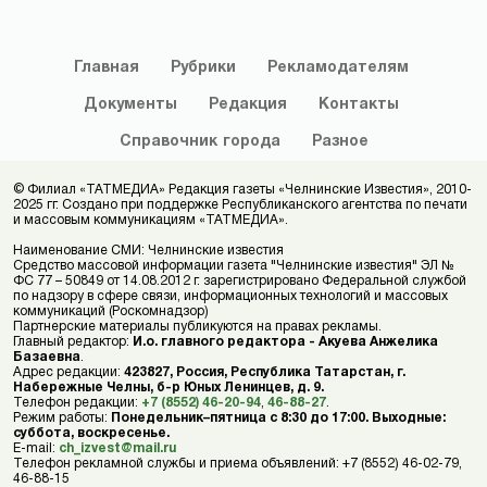
Главная
Рубрики
Рекламодателям
Документы
Редакция
Контакты
Справочник
города
Разное
© Филиал «ТАТМЕДИА» Редакция газеты «Челнинские Известия», 2010-
2025 гг. Создано при поддержке Республиканского агентства по печати
и массовым коммуникациям «ТАТМЕДИА».
Наименование СМИ: Челнинские известия
Средство массовой информации газета "Челнинские известия" ЭЛ №
ФС 77 – 50849 от 14.08.2012 г. зарегистрировано Федеральной службой
по надзору в сфере связи, информационных технологий и массовых
коммуникаций (Роскомнадзор)
Партнерские материалы публикуются на правах рекламы.
Главный редактор:
И.о. главного редактора - Акуева Анжелика
Базаевна
.
Адрес редакции:
423827, Россия, Республика Татарстан, г.
Набережные Челны, б-р Юных Ленинцев, д. 9.
Телефон редакции:
+7 (8552) 46-20-94
,
46-88-27
.
Режим работы:
Понедельник–пятница с 8:30 до 17:00. Выходные:
суббота, воскресенье.
E-mail:
ch_izvest@mail.ru
Телефон рекламной службы и приема объявлений: +7 (8552) 46-02-79,
46-88-15